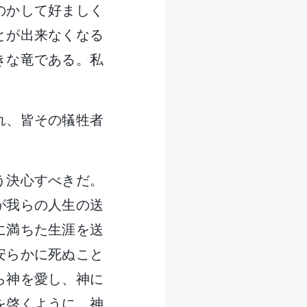
のかして好ましく
とが出来なくなる
きな竜である。私
れ、皆その犠牲者
う決心すべきだ。
が我らの人生の送
に満ちた生涯を送
安らかに死ぬこと
ら神を愛し、神に
を啓くように。神