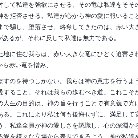
対して私達を強欲にさせる。その竜は私達をそそ
神を拒否させる。私達が心から神の愛に報いるこ
まで騙し、堕落させ、略奪してきたのは、赤い大
があるが、それに反して私達は無力である。
れた地に住む我らは、赤い大きな竜にひどく迫害さ
から赤い竜を憎み、
ぼすのを待つしかない。我らは神の意志を行うよ
愛すること。それは我らの歩むべき道。これこそ
の人生の目的は、神の旨を行うことで有意義で光
ある。これにより私は何も後悔せずに、満足して
う。私達全員が神の愛しさを認識し、心の深淵か
る愛を様々な立場から表現できるよう、神が私達