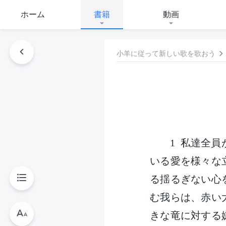
ホーム
書籍
動画
小羊に従って新しい歌を歌おう
1 私達全
いる愛を様々な
る揺るぎない心
む我らは、赤い
きな竜に対する