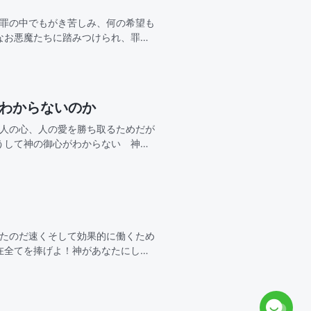
、罪の中でもがき苦しみ、何の希望も
なお悪魔たちに踏みつけられ、罪の
う。2全能神は私に憐み深く、神の言
故わからないのか
せ人の心、人の愛を勝ち取るためだが
うして神の御心がわからない 神が
てきたのに、なぜわからないどれほ
ったのだ速くそして効果的に働くため
在全てを捧げよ！神があなたにして
効果的にしなさい！これこそがあな