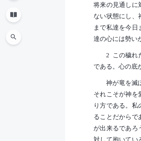
将来の見通しに
ない状態にし、
まで私達を今日
達の心には勢い
2 この穢
である。心の底
神が竜を滅
それこそが神を
り方である。私
ることだからで
が出来るであろ
対して抱いてい