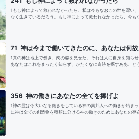
241 もし神によって救われなかったら
1もし神によって救われなかったら、私は今もなおこの世を漂い
なく生きているだろう。もし神によって救われなかったら、今も
快楽に耽り、人間が生きる道がどこにあるのか知らずにいるだろ
葉は私…
71 神は今まで働いてきたのに、あなたは何
1真の神は地上で働き、肉の姿を見せた。それは人に自身を知ら
あなたはこれをまったく知らず、かたくなに奇跡を探すああ、ど
風と共に来て、雨と共に去るのは誰のためああ、神は今まで働い
どの愛を…
356 神の働きにあなたの全てを捧げよ
1神の霊は今大いなる働きをしている神の異邦人への働きが始ま
に神は全ての創造物を種類に分ける神の働きのためにあなたの存
くれた全てを見極め知りなさい！あなたの全力を注ぎ神の働きを
たの理解…