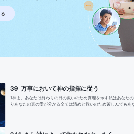
する
39 万事において神の指揮に従う
1神よ、あなたは終わりの日の救いのため真理を示す私はあなた
りあなたの真の愛が分かる全ては清めと救いのため苦しんでもあ
きは愛と祝福だからその指揮と采配に従う神よ、御心を理解します裁きも 刑罰も 大い
な…