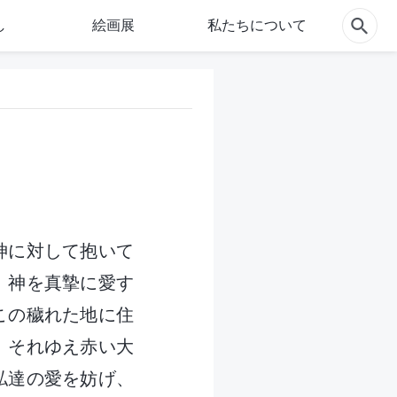
し
絵画展
私たちについて
神に対して抱いて
。神を真摯に愛す
この穢れた地に住
。それゆえ赤い大
私達の愛を妨げ、