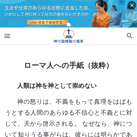
ローマ人への手紙（抜粋）
ローマ人への手紙（抜粋）
人類は神を神として崇めない
神の怒りは、不義をもって真理をはばも
うとする人間のあらゆる不信心と不義とに対
して、天から啓示される。 なぜなら、神につ
いて知りうる事がらは、彼らには明らかであ