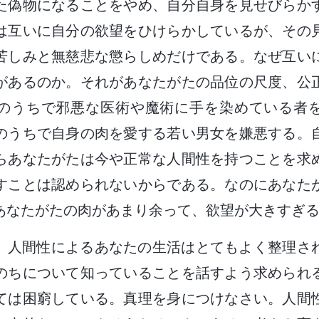
た偽物になることをやめ、自分自身を見せびらか
は互いに自分の欲望をひけらかしているが、その
苦しみと無慈悲な懲らしめだけである。なぜ互い
があるのか。それがあなたがたの品位の尺度、公
のうちで邪悪な医術や魔術に手を染めている者
のうちで自身の肉を愛する若い男女を嫌悪する。
らあなたがたは今や正常な人間性を持つことを求
すことは認められないからである。なのにあなた
あなたがたの肉があまり余って、欲望が大きすぎ
、人間性によるあなたの生活はとてもよく整理さ
のちについて知っていることを話すよう求められ
ては困窮している。真理を身につけなさい。人間