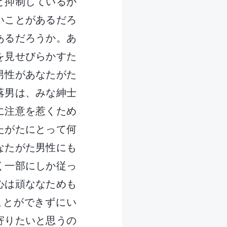
と抑制しているか
いことがあるだろ
あるだろうか。あ
を見せびらかすた
男性があなたがた
落男は、みな紳士
に注意を惹くため
たがたにとって何
なたがた男性にも
く一部にしか従っ
心は頑ななためも
ことができずにい
寄りたいと思うの