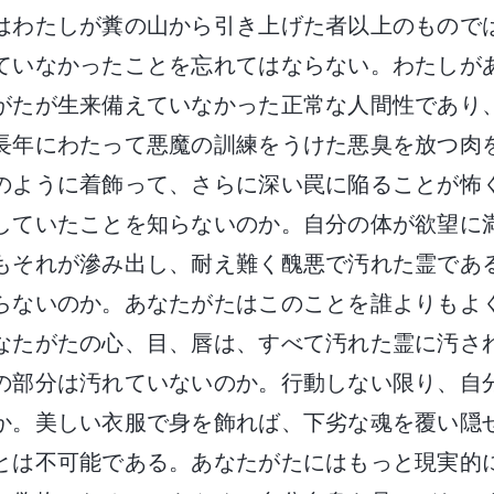
はわたしが糞の山から引き上げた者以上のもので
ていなかったことを忘れてはならない。わたしが
がたが生来備えていなかった正常な人間性であり
長年にわたって悪魔の訓練をうけた悪臭を放つ肉
のように着飾って、さらに深い罠に陥ることが怖
していたことを知らないのか。自分の体が欲望に
もそれが滲み出し、耐え難く醜悪で汚れた霊であ
らないのか。あなたがたはこのことを誰よりもよ
なたがたの心、目、唇は、すべて汚れた霊に汚さ
の部分は汚れていないのか。行動しない限り、自
か。美しい衣服で身を飾れば、下劣な魂を覆い隠
とは不可能である。あなたがたにはもっと現実的