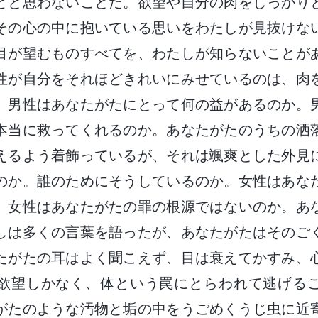
どと思わないことだ。欲望や自分の肉をしっかり
その心の中に抱いている思いをわたしが見抜けな
目が望むものすべてを、わたしが知らないことが
性が自分をそれほどきれいにみせているのは、肉
。男性はあなたがたにとって何の益があるのか。
本当に救ってくれるのか。あなたがたのうちの洒
えるよう着飾っているが、それは颯爽とした外見
のか。誰のためにそうしているのか。女性はあな
。女性はあなたがたの罪の根源ではないのか。あ
しは多くの言葉を語ったが、あなたがたはそのご
たがたの耳はよく聞こえず、目は衰えてかすみ、
欲望しかなく、体という罠にとらわれて逃げる
がたのような汚物と垢の中をうごめくうじ虫に近