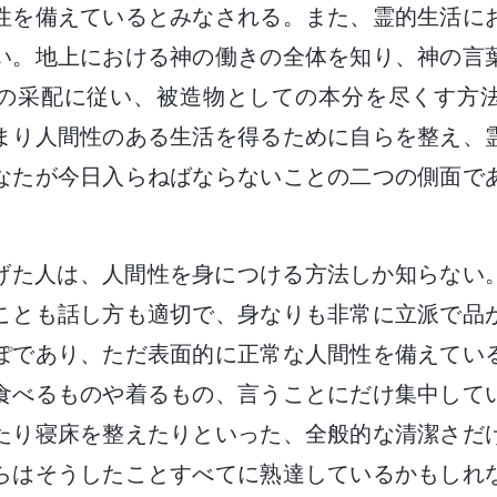
性を備えているとみなされる。また、霊的生活に
い。地上における神の働きの全体を知り、神の言
の采配に従い、被造物としての本分を尽くす方
まり人間性のある生活を得るために自らを整え、
なたが今日入らねばならないことの二つの側面で
げた人は、人間性を身につける方法しか知らない
ことも話し方も適切で、身なりも非常に立派で品
ぽであり、ただ表面的に正常な人間性を備えてい
食べるものや着るもの、言うことにだけ集中して
たり寝床を整えたりといった、全般的な清潔さだ
らはそうしたことすべてに熟達しているかもしれ