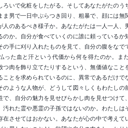
しろいで化粧をしたがる。そしてあなたがたのう
まま男で一日中ぶらつき回り、粗暴で、顔には無
が人のあるべき様子か。あなたがたは一人一人、
るのか。自分が食べていくのに誰に頼っているか
その手に刈り入れたものを見て、自分の腹をなで
払った血と汗という代価から何を得たのか。ま
放つ肉を飾り立てたりするという、無価値なこと
ることを求められているのに、異常であるだけで
そのような人物が、どうして図々しくもわたしの
性で、自分の魅力を見せびらかし肉を見せつけて
。汚れた霊や悪霊の子孫ではないのか。わたしは
存在させてはおかない。あなたが心の中で考えて