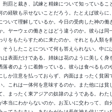
、刑罰と裁き、試練と精錬について知っているこ
何の経験も示せないことだろう。たとえば彼らに
について理解しているか。今日の受肉した神の働
か。ヤーウェの働きとはどう違うのか。彼らは同
わりをもたらすために来たのか。それとも人類を
、そうしたことについて何も答えられない。中に
れは表面だけである。姉妹は花のように美しく身
洒落者のように着飾っている。彼らは食べるもの
にしか注意を払っておらず、内面はまったく貧困
い。これは一体何を意味するのか。また他には貧
て、まったく東アジアの奴隷のようである。わた
が本当にわからないのか。お互いに交わって、自
合ってみなさい。あなたがたは長年神を信じてい