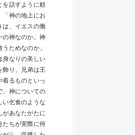
とを話すように頼
、「神の地上にお
きは、イエスの働
一の神なのか。神
救うためなのか」
は身なりの美しい
を飾り、兄弟は王
や着るものといっ
で、神についての
しい乞食のような
しがあなたがたに
分たちが実際に何
ながら、収穫した