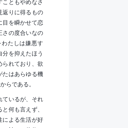
すこともやめなさ
見返りに得るもの
に目を瞬かせて恋
正さの度合いなの
をわたしは嫌悪す
自分を抑えたほう
められており、欲
がたはあらゆる機
るからである。
れているが、それ
ると何も言えず、
性による生活が好