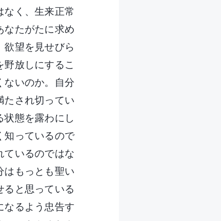
はなく、生来正常
あなたがたに求め
、欲望を見せびら
を野放しにするこ
くないのか。自分
満たされ切ってい
る状態を露わにし
く知っているので
れているのではな
分はもっとも聖い
せると思っている
になるよう忠告す