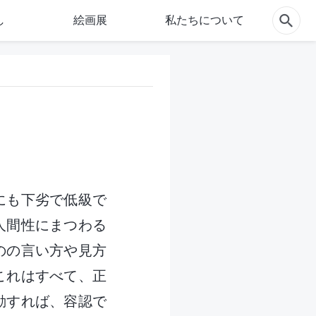
し
絵画展
私たちについて
にも下劣で低級で
人間性にまつわる
のの言い方や見方
これはすべて、正
動すれば、容認で