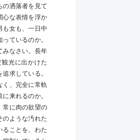
ちの洒落者を見て
関心な表情を浮か
男も女も、一日中
知っているのか。
てみなさい。長年
だ観光に出かけた
を追求している。
なく、完全に常軌
前に来れるのか。
、常に肉の欲望の
そのような汚れた
いることを、わた