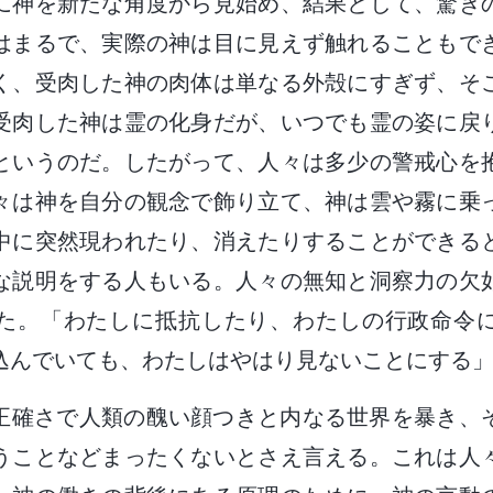
に神を新たな角度から見始め、結果として、驚き
はまるで、実際の神は目に見えず触れることもで
く、受肉した神の肉体は単なる外殻にすぎず、そ
受肉した神は霊の化身だが、いつでも霊の姿に戻
というのだ。したがって、人々は多少の警戒心を
々は神を自分の観念で飾り立て、神は雲や霧に乗
中に突然現われたり、消えたりすることができる
な説明をする人もいる。人々の無知と洞察力の欠
た。「わたしに抵抗したり、わたしの行政命令
込んでいても、わたしはやはり見ないことにする
正確さで人類の醜い顔つきと内なる世界を暴き、
うことなどまったくないとさえ言える。これは人