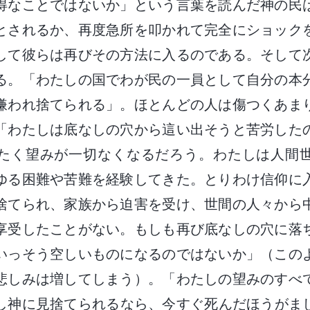
得なことではないか」という言葉を読んだ神の民
とされるか、再度急所を叩かれて完全にショック
して彼らは再びその方法に入るのである。そして
る。「わたしの国でわが民の一員として自分の本
嫌われ捨てられる」。ほとんどの人は傷つくあま
「わたしは底なしの穴から這い出そうと苦労した
たく望みが一切なくなるだろう。わたしは人間
ゆる困難や苦難を経験してきた。とりわけ信仰に
捨てられ、家族から迫害を受け、世間の人々から
享受したことがない。もしも再び底なしの穴に落
いっそう空しいものになるのではないか」（この
悲しみは増してしまう）。「わたしの望みのすべ
し神に見捨てられるなら、今すぐ死んだほうがま