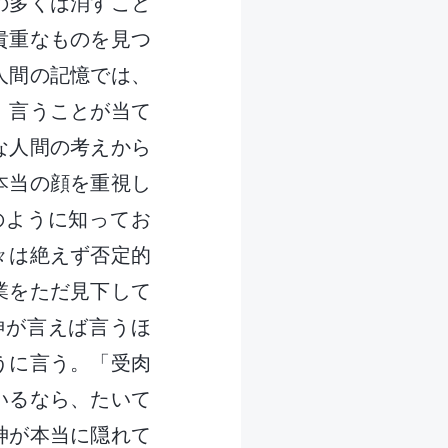
の多くは消すこと
貴重なものを見つ
人間の記憶では、
、言うことが当て
な人間の考えから
本当の顔を重視し
のように知ってお
々は絶えず否定的
業をただ見下して
神が言えば言うほ
うに言う。「受肉
いるなら、たいて
神が本当に隠れて