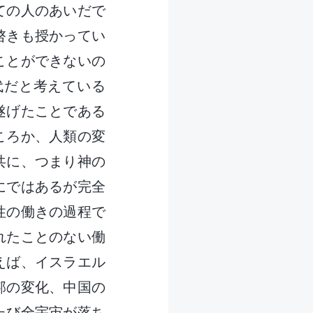
ての人のあいだで
啓きも授かってい
ことができないの
代だと考えている
遂げたことである
ころか、人類の変
共に、つまり神の
にではあるが完全
性の働きの過程で
れたことのない働
えば、イスラエル
邦の変化、中国の
たび全宇宙が落ち