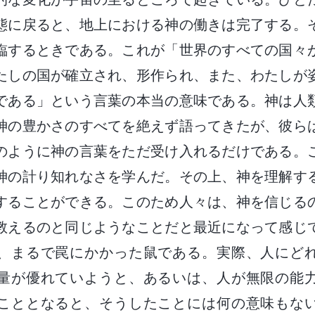
態に戻ると、地上における神の働きは完了する。
臨するときである。これが「世界のすべての国々
たしの国が確立され、形作られ、また、わたしが
である」という言葉の本当の意味である。神は人
神の豊かさのすべてを絶えず語ってきたが、彼ら
のように神の言葉をただ受け入れるだけである。
神の計り知れなさを学んだ。その上、神を理解す
することができる。このため人々は、神を信じる
教えるのと同じようなことだと最近になって感じ
、まるで罠にかかった鼠である。実際、人にど
量が優れていようと、あるいは、人が無限の能
こととなると、そうしたことには何の意味もな