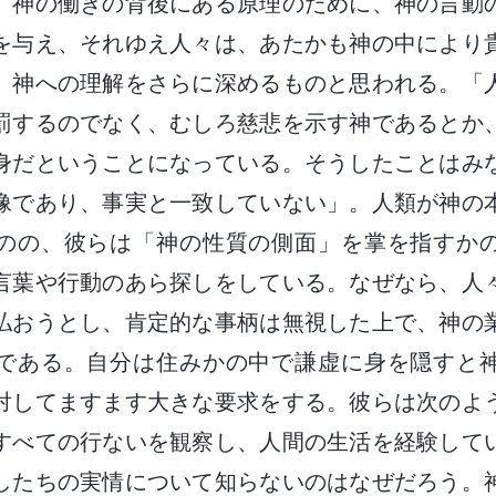
。神の働きの背後にある原理のために、神の言動
を与え、それゆえ人々は、あたかも神の中により
、神への理解をさらに深めるものと思われる。「
罰するのでなく、むしろ慈悲を示す神であるとか
身だということになっている。そうしたことはみ
像であり、事実と一致していない」。人類が神の
のの、彼らは「神の性質の側面」を掌を指すか
言葉や行動のあら探しをしている。なぜなら、人
払おうとし、肯定的な事柄は無視した上で、神の
である。自分は住みかの中で謙虚に身を隠すと
対してますます大きな要求をする。彼らは次のよ
すべての行ないを観察し、人間の生活を経験して
したちの実情について知らないのはなぜだろう。