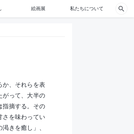
し
絵画展
私たちについて
ろか、それらを表
たがって、大半の
は指摘する。その
甘さを味わってい
の渇きを癒し」、