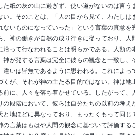
した紙の灰の山に過ぎず、使い道がないのは言う
ない。そのことは、「人の目から見て、わたしは
れないものになっていった」という言葉の真意を
ら、神の働きが自然の成り行きに従っており、人
に沿って行なわれることは明らかである。人類の
、神が発する言葉は完全に彼らの観念と一致し、
、違いは皆無であるように思われる。これによっ
づくが、それが神の主たる目的ではない。神は地
る前に、人々を落ち着かせている。したがって、
りの段階において、彼らは自分たちの以前の考え
天と地ほどに異なっており、まったくもって同じ
神の言葉はもはや人間の観念に基づいて評価する