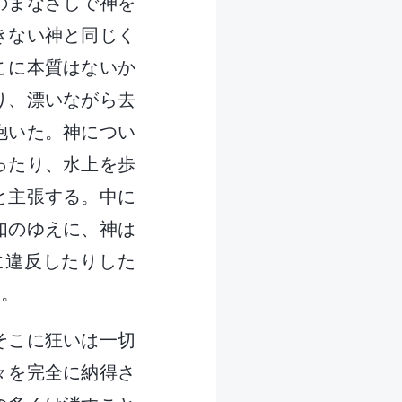
のまなざしで神を
きない神と同じく
こに本質はないか
り、漂いながら去
抱いた。神につい
ったり、水上を歩
と主張する。中に
如のゆえに、神は
に違反したりした
」。
そこに狂いは一切
々を完全に納得さ