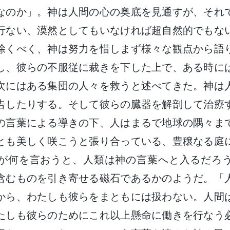
なのか」。神は人間の心の奥底を見通すが、それ
行ない、漠然としてもいなければ超自然的でもな
除くべく、神は努力を惜しまず様々な観点から語
し、彼らの不服従に裁きを下した上で、ある時に
次にはある集団の人々を救うと述べてきた。神は
告したりする。そして彼らの臓器を解剖して治療
の言葉による導きの下、人はまるで地球の隅々ま
とも美しく咲こうと張り合っている、豊穣なる庭
が何を言おうと、人類は神の言葉へと入るだろ
含むものを引き寄せる磁石であるかのようだ。「
から、わたしも彼らをまともには扱わない。人間
たしも彼らのためにこれ以上懸命に働きを行なう