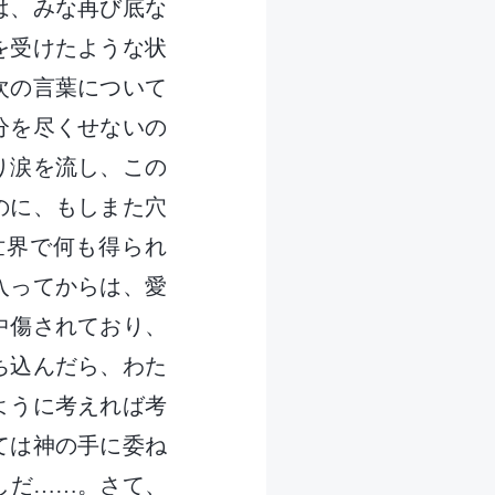
は、みな再び底な
を受けたような状
次の言葉について
分を尽くせないの
り涙を流し、この
のに、もしまた穴
世界で何も得られ
入ってからは、愛
中傷されており、
ち込んだら、わた
ように考えれば考
ては神の手に委ね
しだ……。さて、