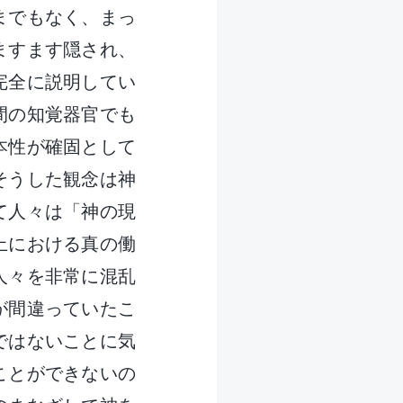
までもなく、まっ
ますます隠され、
完全に説明してい
間の知覚器官でも
本性が確固として
そうした観念は神
て人々は「神の現
上における真の働
人々を非常に混乱
が間違っていたこ
ではないことに気
ことができないの