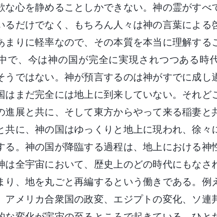
欲な心を静めることしかできない。神の霊がすべ
いるだけでなく、もちろん人々は神の言葉による
あまりに軽率なので、その本質を本当に理解する
中で、今は神の国が完全に実現されつつある時
そうではない。神が預言するのは神がすでに成し
国はまだ完全には地上に到来していない。それど
の進展と共に、そして東方からやって来る稲妻と
と共に、神の国はゆっくりと地上に現われ、徐々
する。神の国が降臨する過程は、地上における神
神は全宇宙において、歴史上のどの時代にもなさ
まり、地を丸ごと再編するという働きである。例
、アメリカ合衆国の政変、エジプトの変化、ソ連
的な変化が宇宙の至るところで起きている。ひと