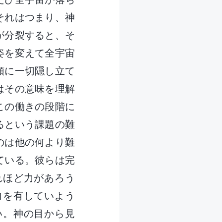
それはつまり、神
が分裂すると、そ
姿を変えて全宇宙
類に一切隠し立て
はその意味を理解
この働きの段階に
るという課題の難
のは他の何より難
ている。彼らは完
れほど力があろう
力を有していよう
い。神の目から見