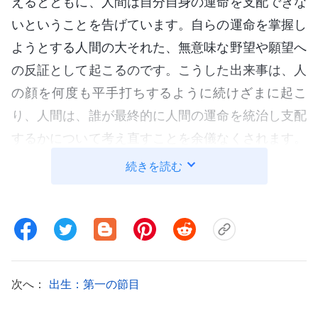
えるとともに、人間は自分自身の運命を支配できな
いということを告げています。自らの運命を掌握し
ようとする人間の大それた、無意味な野望や願望へ
の反証として起こるのです。こうした出来事は、人
の顔を何度も平手打ちするように続けざまに起こ
り、人間は、誰が最終的に人間の運命を統治し支配
するかについて考え直すことを余儀なくされます。
人間の野望や願望が繰り返し阻まれ、砕かれてゆく
続きを読む
につれ、人間は、待ち受ける運命や、現実、天の
意、そして創造主の統治を、無意識のうちに自然と
受け入れるようになります。こうした日常の変化か
ら全人生の運命に至るまで、創造主の計画や統治を
明らかにしないものはありません。すなわち、「創
次へ：
出生：第一の節目
造主の権威は超越不可能である」ということを告げ