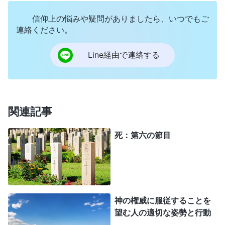
ないもの、「創造主の権威は至高のものである」と
いう恒久の
真理
を伝えないものは存在しないので
信仰上の悩みや疑問がありましたら、いつでもご
連絡ください。
す。
Line経由で連絡する
人間の運命と万物の運命は、創造主の統治と密
接に絡み合い、創造主の指揮と不可分の繋がりがあ
り、最終的にそれらの運命を創造主の権威から引き
離すことはできません。人間は、万物の法則を通し
関連記事
て創造主の指揮と統治を理解するようになり、万物
死：第六の節目
の生存の法則を通して創造主の統治を認識するよう
になるとともに、創造主が万物を統治し支配する方
法を、万物の運命を通して察知します。また人間
は、人間と万物のライフサイクルのうちにあって、
神の権威に服従することを
万物やあらゆる生物への創造主による指揮と采配を
望む人の適切な姿勢と行動
真に経験し、そうした創造主の指揮や采配が、この