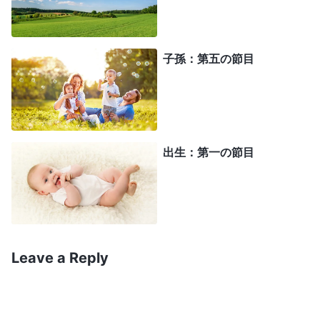
世の法令や規則、制度その他の権力や勢力よりいか
に優れていて掛け替えのないものであるかというこ
とを目の当たりにします。これに鑑みると、創造主
子孫：第五の節目
の統治は、いかなる被造物にも侵害できないもので
あり、いかなる勢力も創造主によって予定された物
事に干渉したり変更したりすることはできないこと
を、人間は認めざるを得ません。人間や万物の何世
出生：第一の節目
代にもわたる生活や繁殖は、こうした神性の法則や
規則の下で行われます。これこそ、創造主の権威が
真に具現化されたものではありませんか。人間は客
観的な法則の中に、あらゆる出来事や万物に対する
Leave a Reply
創造主の統治と定めを見出しますが、創造主による
万物の統治の原理を把握できる人間はどのくらいい
ますか。自分自身の運命を創造主が統治し采配する