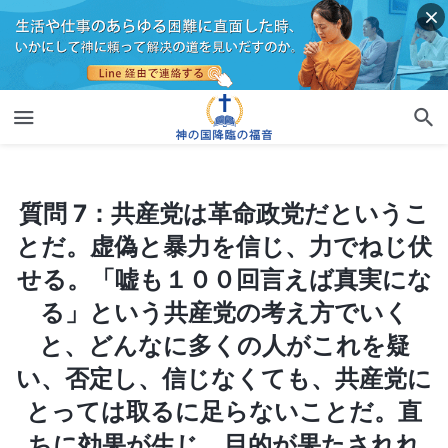
質問 7：共産党は革命政党だということだ。虚偽と暴力を信じ、力でねじ伏せる。「嘘も１００回言えば真実になる」という共産党の考え方でいくと、どんなに多くの人がこれを疑い、否定し、信じなくても、共産党にとっては取るに足らないことだ。直ちに効果が生じ、目的が果たされれば、何を犠牲にしても構わない。いくら大衆がデモをしようが、武力で解決してしまう。必要なら、原子爆弾やミサイルだって打ち込むさ。中国共産党は政権を守るためなら何だってやる。山東招遠カルト殺人事件の時も、報道されるや否や武装警察を総動員して何が何でもクリスチャンを弾圧し、逮捕しようとしたが、誰か止めようとしたか？ 誰も反抗できなかっただろう？ たとえ海外の人間が中国共産党の不正を見抜いたとしても、何ができる？ 共産党は西洋の民主主義勢力の非難に対抗できる、あらゆる手段を持っている。「贈り物目当てに自由を売り渡す」ということわざにあるように、すべては金で解決できるんだ。そのおかげで、中国共産党を批判する国はほとんどない。触らぬ神に祟りなし、だ。お前たちがどう説明しようが、共産党はびくともしないぞ。共産党が政権を握っている限り、神の信者に自由はないのだ。この国における神の現れと働きは、共産党によって確実に撲滅されられる。それは共産党が無神論の国を建て上げるという目的を果たす、果たさないにかかわらず、お前たち信者を逮捕し、弾圧するのを止めることはない、ということだ。こんなのはわかりきったことだからこそ、お前たちが全能神を信じるのを厳しく責めるんだ。お前たちのためを思ってなのに、わからんのか？
質問 7：共産党は革命政党だというこ
とだ。虚偽と暴力を信じ、力でねじ伏
せる。「嘘も１００回言えば真実にな
る」という共産党の考え方でいく
と、どんなに多くの人がこれを疑
い、否定し、信じなくても、共産党に
とっては取るに足らないことだ。直
ちに効果が生じ、目的が果たされれ