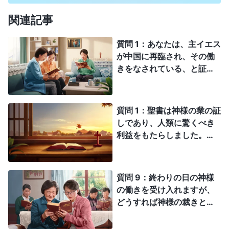
多くが刑務所に入れられ、拷問を受けて痛めつけられ、殺
されるなんて日常茶飯事だ。だがどうだ？ 神は救いに来
関連記事
たか？ そんな神が真の神だと、どうやって信じろと言う
んだ？ まったく理解できん！ お前たちの神は本物か偽
質問 1：あなたは、主イエス
物か？ お前たちもわからんのだろう？ もしそうなら、
が中国に再臨され、その働
馬鹿げてるとは思わんのか？ お前たちが信じる神が真の
きをなされている、と証し
神だという根拠は何なのか、説明できるのか？
をされていますが、これは
主イエスが聖書の中で預言
していますので、私は本当
質問 1：聖書は神様の業の証
だと思います。「いなずま
しであり、人類に驚くべき
が東から西にひらめき渡る
利益をもたらしました。聖
ように、人の子も現れるで
書を読むと、神様は全ての
あろう」（マタイによる福
創造主であり神様の驚異的
音書 24:27）。でも私たち
で偉大な行い、そしてその
質問 9：終わりの日の神様
は、主が終わりの日に再臨
全能性が理解できます。聖
の働きを受け入れますが、
され、私たちを天の国に連
書は神様の言葉の記録であ
どうすれば神様の裁きと刑
れて行ってくださるか、少
り、神様についての人の証
罰を経験し真理と命を得て
なくとも、雲まで引き上げ
言ではあるものの、ではな
罪深い本性を消し去り救わ
られて空中で神様に会える