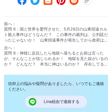
前へ：
質問 6：国と世界を驚愕させた、5月28日の山東招遠カル
ト殺人事件はどうなんだ？ この事件の裁判は、公判廷だ
ったじゃないか！ 山東招遠事件が発生してから政府は家
庭教会の取り締まりを厳しくして武装警察も動員して全能
次へ：
神教会を徹底的に取り調べ、信者の捜索と逮捕に力を入れ
質問 8：神様に反抗したら地獄へ落ちるとお前は言った
はじめた。確かに、中にはこの殺人事件について疑問を持
が、そんなことが信じられるか！ 地獄を見た奴がいるの
ち、実はこれは、全能神教会を取り締まるために中国共産
か？ どんなだ？ 本当に神はいるのか？ 存在してるの
党がでっち上げた偽の事件だと信じている人もいるが、い
か？ どこにいるんだ？ 実際に神を見た奴がいるの
ずれにせよ、メディアを通して殺人事件だと報じられ、色
か？ もし全能神が本当に神だとしたら、中国共産党がこ
んな国に影響を与えたじゃないか。どんなにこの事件を否
んなに執拗に攻撃しているのに、どうして反撃せんの
信仰上の悩みや疑問がありましたら、いつでもご連絡
定しようが、共産党を信じる人はまだたくさんいる。お前
だ？ 全能神と呼ばれるぐらいだ。その力で中国共産党を
ください。
たちはこの事件についてどう思っているんだ？
滅ぼしてこそ、本当に神だろうが、そうすれば人類誰もが
皆そろって全能神を真の神だと崇め、中国共産党でさえ回
Line経由で連絡する
心して、二度と反抗しようなんて思わんだろう。だが、現
実はどうだ？ 神の信者は共産党の警察に逮捕され、その