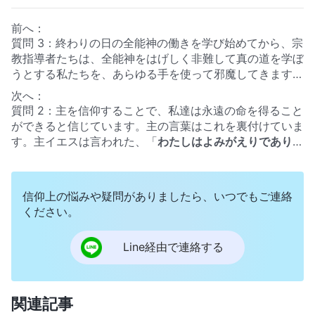
前へ：
質問 3：終わりの日の全能神の働きを学び始めてから、宗
教指導者たちは、全能神をはげしく非難して真の道を学ぼ
うとする私たちを、あらゆる手を使って邪魔してきます。
ユダヤ教のパリサイ人が主イエスに逆らい非難したのと同
次へ：
じです！ 考えていたんですが、なぜ働くために神が二度
質問 2：主を信仰することで、私達は永遠の命を得ること
も受肉して２度とも宗教界や無神論政府による集団的な非
ができると信じています。主の言葉はこれを裏付けていま
難と迫害を受けたのでしょうか？ 人類を清めて救うため
す。主イエスは言われた、「
わたしはよみがえりであり、
に真理を語って働くだけのために、終わりの日に全能神が
命である。わたしを信じる者は、たとい死んでも生きる。
お見えになりました。宗教界と中国共産党政府はなぜキリ
また、生きていて、わたしを信じる者は、いつまでも死な
ストをそんなに恨み、メディアと武装警察まで動員してキ
ない
」
（ヨハネによる福音書 11:25-26）
。「
わたしが与
信仰上の悩みや疑問がありましたら、いつでもご連絡
リストを非難、冒涜し、逮捕、壊滅をねらってるんでしょ
える水を飲む者は、いつまでも、かわくことがないばかり
ください。
うか。ヘロデ王がユダヤの王である主イエスが生まれたと
か、わたしが与える水は、その人のうちで泉となり、永遠
聞いてベツレヘムにおいて、2歳未満の男児の虐殺を命
の命に至る水が、わきあがるであろ
じ、キリストを生かしておくより、何千もの無実の赤ん坊
Line経由で連絡する
う
」
（ヨハネによる福音書 4:14）
。これは主イエスが約
を殺すことを選んだことを思い出しました。人類を救うた
束したことです。主イエスは永遠の命を与えてくださり、
め神様が受肉されたと言うのに、なぜ宗教界と政府はそれ
主イエスの道は永遠の命への道ということです。聖書に
を喜ばず狂ったように神様の出現と働きを非難し侮辱する
「
御子を信じる者は永遠の命をもつ。御子に従わない者
関連記事
のでしょう？ 国中の資源を使い尽くしてまで、キリスト
は、命にあずかることがないばかりか、神の怒りがその上