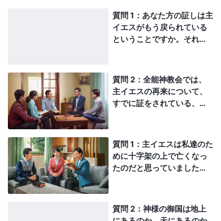
を十字架につけたのはなぜでしょう。なぜ人類はこんなに
にとどまるのである
」
（ヨハネによる福音書 3:36）
。主
邪悪で、神様に恨みを抱くのでしょうか？
質問 1：あなた方の証しは主
イエスは人の子ではないのですか。キリストではないので
イエスがもう戻られている
すか？ 主イエスを信じれば、永遠の命を得ることができ
ということですか。それは
るのでしょう？ あなた達は、終わりの日にキリストが私
あり得ない！ 聖書にこう
たちに永遠の命を与えてくださると言われた。私が理解で
きないのは、私達はみんな主イエス・キリストの信者で
書かれています。「しか
す。それなのに、永遠の命を得るには不十分なのです
し、その時に起る患難の
質問 2：全能神教会では、
か？ なのになぜ、終わりの日にキリストの御言葉や御働
後、たちまち日は暗くな
主イエスの再来について、
きを受け入れなければならないんです？
り、月はその光を放つこと
すでに証をされている、と
をやめ、星は空から落ち、
常々伺っています。そして
天体は揺り動かされるであ
主イエスの再来こそが全能
ろう。そのとき、人の子の
神だと！ 全能神は真理を
質問 1：主イエスは私達のた
しるしが天に現れるであろ
表し、終末にその裁きの働
めに十字架の上で亡くなっ
う。またそのとき、地のす
きをなさいます。しかし宗
たのだと思っていました。
べての民族は嘆き、そして
教界の大半の人々は、主が
罪を贖い赦してくださった
力と大いなる栄光とをもっ
雲に乗って再臨されると信
のだと。再び罪を犯して
て、人の子が天の雲に乗っ
じています。これは、主イ
も、まだ清められていなく
て来るのを、人々は見るで
質問 2：神様の御国は地上
エスが明白に言われたから
ても、主に全ての罪を赦し
あろう」（マタイによる福
にあるのか、天にあるのか