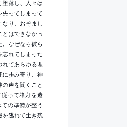
く堕落し、人々は
を失ってしまって
となり、おぞまし
ことはできなかっ
た。なぜなら彼ら
を忘れてしまった
つれてあらゆる理
死に歩み寄り、神
神の声を聞くこと
に従って箱舟を造
べての準備が整う
滅を逃れて生き残
た。