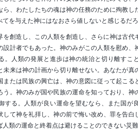
なら、わたしたちの魂は神の任務のために殉教し
べてを与えた神にはなおさら値しないと感じるだ
界を創造し、この人類を創造し、さらに神は古代
の設計者でもあった。神のみがこの人類を慰め、
る。人類の発展と進歩は神の統治と切り離すこ
と未来は神の計画から切り離せない。あなたが真
国または民族の興亡は、神の意図に従って起こる
ろう。神のみが国や民族の運命を知っており、神
御する。人類が良い運命を望むなら、また国が
伏して神を礼拝し、神の前で悔い改め、罪を告白
ば人類の運命と終着点は避けることのできない災