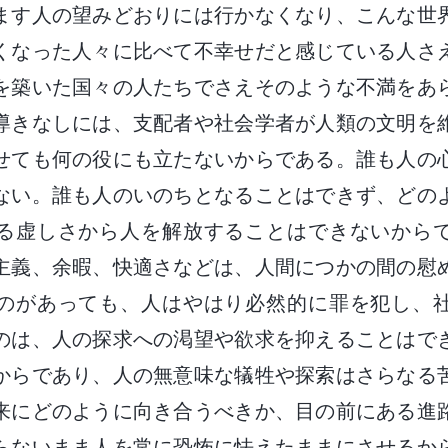
ます人の望みどおりには行かなくなり、こんな世
くなった人々に比べて不幸せだと感じている人さ
を築いた国々の人たちでさえそのような不満をあ
導きなしには、支配者や社会学者が人類の文明を
せても何の役にも立たないからである。誰も人の
ない。誰も人のいのちとなることはできず、どの
る虚しさから人を解放することはできないから
主義、余暇、快適さなどは、人間につかの間の慰
のがあっても、人はやはり必然的に罪を犯し、
のは、人の探求への渇望や欲求を抑えることはで
からであり、人の無意味な犠牲や探索はさらなる
来にどのように向き合うべきか、目の前にある進
らないまま人を常に恐怖に怯えたままにさせるか