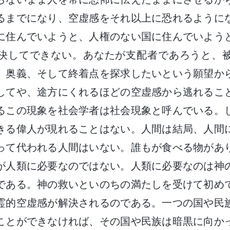
るまでになり、空虚感をそれ以上に恐れるように
に住んでいようと、人権のない国に住んでいよう
決してできない。あなたが支配者であろうと、
、奥義、そして終着点を探求したいという願望か
してや、途方にくれるほどの空虚感から逃れるこ
るこの現象を社会学者は社会現象と呼んでいる。
きる偉人が現れることはない。人間は結局、人間
って代われる人間はいない。誰もが食べる物があ
が人類に必要なのではない。人類に必要なのは神
である。神の救いといのちの満たしを受けて初め
霊的空虚感が解決されるのである。一つの国や民
ことができなければ、その国や民族は暗黒に向か