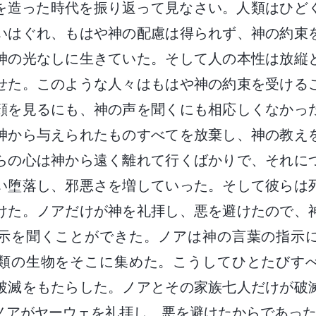
を造った時代を振り返って見なさい。人類はひど
いはぐれ、もはや神の配慮は得られず、神の約束
神の光なしに生きていた。そして人の本性は放縦
せた。このような人々はもはや神の約束を受ける
顔を見るにも、神の声を聞くにも相応しくなかっ
神から与えられたものすべてを放棄し、神の教え
らの心は神から遠く離れて行くばかりで、それに
い堕落し、邪悪さを増していった。そして彼らは
けた。ノアだけが神を礼拝し、悪を避けたので、
示を聞くことができた。ノアは神の言葉の指示
類の生物をそこに集めた。こうしてひとたびす
破滅をもたらした。ノアとその家族七人だけが破
ノアがヤーウェを礼拝し、悪を避けたからであっ