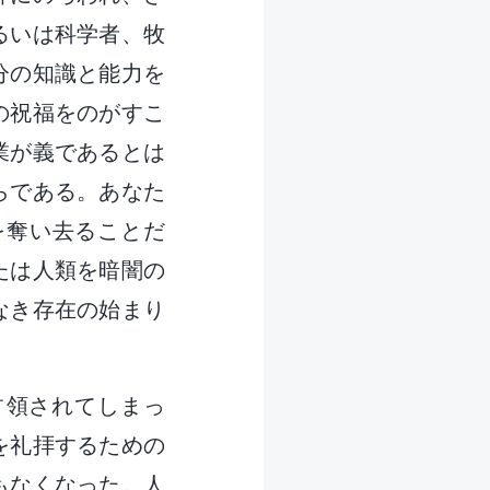
るいは科学者、牧
分の知識と能力を
の祝福をのがすこ
業が義であるとは
らである。あなた
を奪い去ることだ
たは人類を暗闇の
なき存在の始まり
占領されてしまっ
を礼拝するための
もなくなった。人