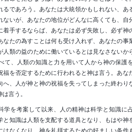
れるであろう。あなたは大統領かもしれない、あ
れないが、あなたの地位がどんなに高くても、自
に着手するならば、あなたは必ず失敗し、必ず神
あなたの為すことは何も受け入れず、あなたの事
が人類の益のために働いているとは見なさないか
べて、人類の知識と力を用いて人から神の保護
祝福を否定するために行われると神は言う。あな
向へ、人が神と神の祝福を失ってしまった終わり
神は言う。
科学を考案して以来、人の精神は科学と知識に
学と知識は人類を支配する道具となり、もはや神
にはなくなり、神を礼拝するための好ましい条件