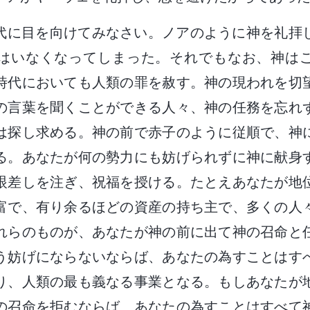
代に目を向けてみなさい。ノアのように神を礼拝
はいなくなってしまった。それでもなお、神は
時代においても人類の罪を赦す。神の現われを切
の言葉を聞くことができる人々、神の任務を忘れ
は探し求める。神の前で赤子のように従順で、神
る。あなたが何の勢力にも妨げられずに神に献身
眼差しを注ぎ、祝福を授ける。たとえあなたが地
富で、有り余るほどの資産の持ち主で、多くの人
れらのものが、あなたが神の前に出て神の召命と
う妨げにならないならば、あなたの為すことはす
り、人類の最も義なる事業となる。もしあなたが
の召命を拒むならば、あなたの為すことはすべて