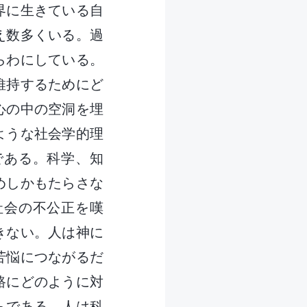
界に生きている自
え数多くいる。過
らわにしている。
維持するためにど
心の中の空洞を埋
ような社会学的理
である。科学、知
めしかもたらさな
社会の不公正を嘆
きない。人は神に
苦悩につながるだ
路にどのように対
らである。人は科