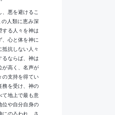
し、悪を避けるこ
この人類に恵み深
望する人々を神は
ず、心と体を神に
に抵抗しない人々
するならば、神は
位が高く、名声が
々の支持を得てい
任務を受け、神の
べて地上で最も意
地位や自分自身の
神にのろわれ、さ