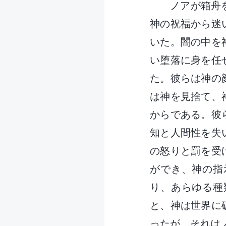
ノアが箱舟
神の祝福から迷
いた。闇の中を
い堕落に身を任
た。彼らは神の
は神を見捨て、
からである。彼
知と人間性を失
の怒りと罰を受
ができ、神の指
り、あらゆる種
と、神は世界に
ったが、それは