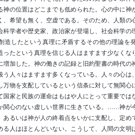
る神の位置はどこまでも低められた。心の中に神
く、希望も無く、空虚である。そのため、人類の
会科学者や歴史家、政治家が登場し、社会科学の
創造したという真理に矛盾するその他の理論を
造ったという真理を信じる人はますます少なくな
に増加した。神の働きの記録と旧約聖書の時代の
扱う人々はますます多くなっている。人々の心は
し万物を支配しているという信条に対して無関心
て国家と民族の運命はもはや人にとって重要では
か関心のない虚しい世界に生きている。……神が
、あるいは神が人の終着点をいかに支配し、定め
める人はほとんどいない。こうして、人間の文明