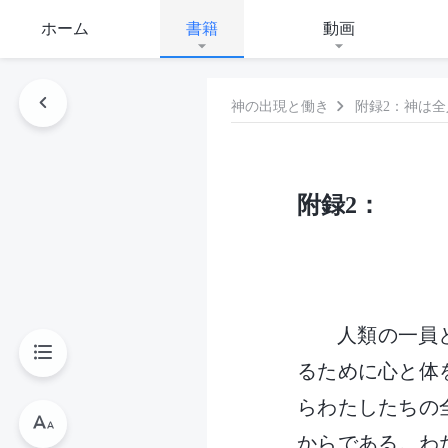
ホーム
書籍
動画
神の出現と働き
附録2：神は
附録2：
人類の一員
るために心と体
らわたしたちの
からである。わ