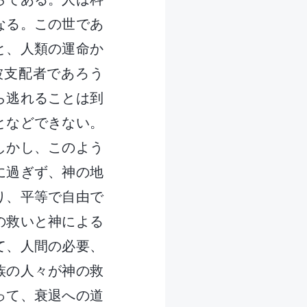
なる。この世であ
と、人類の運命か
被支配者であろう
ら逃れることは到
となどできない。
しかし、このよう
に過ぎず、神の地
り、平等で自由で
の救いと神による
て、人間の必要、
族の人々が神の救
って、衰退への道