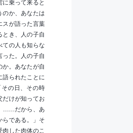
雲に乗って来ると
うのか、あなたは
エスが語った言葉
るとき、人の子自
べての人も知らな
言った。人の子自
のか。あなたが自
に語られたことに
「その日、その時
父だけが知ってお
。……だから、あ
からである。」そ
受肉した肉体のこ