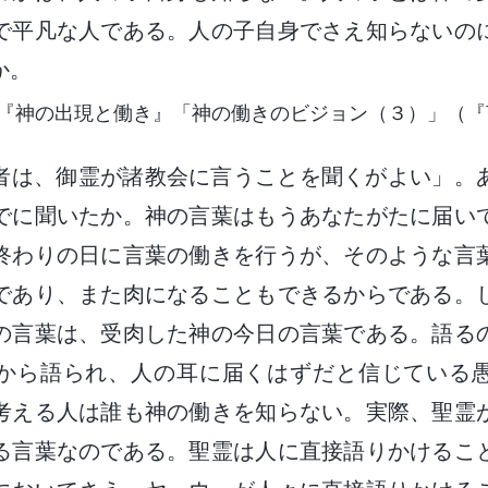
で平凡な人である。人の子自身でさえ知らないの
か。
『神の出現と働き』「神の働きのビジョン（３）」（『
者は、御霊が諸教会に言うことを聞くがよい」。
でに聞いたか。神の言葉はもうあなたがたに届い
終わりの日に言葉の働きを行うが、そのような言
であり、また肉になることもできるからである。
の言葉は、受肉した神の今日の言葉である。語る
から語られ、人の耳に届くはずだと信じている
考える人は誰も神の働きを知らない。実際、聖霊
る言葉なのである。聖霊は人に直接語りかけるこ