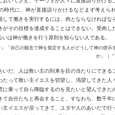
においてさえ、ヤーウェが人々に直接語りかける
の時代に、神が直接語りかけるなどまず考えら
発して働きを実行するには、肉とならなければな
きがその目標を達成することはできない。受肉し
るいは神が働きを行う原則を知らない人である。
き』「自己の観念で神を規定する人がどうして神の啓示
か」（『
あいだ、人は救い主の到来を目の当たりにできる
わたって救い主イエスを切望し、渇望してきた人
雲に乗って自ら降臨するのを見たいと望んできた
きて自分たちと再会すること、すなわち、数千年
い主イエスが戻ってきて、ユダヤ人のあいだで行