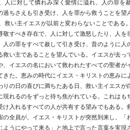
、人に対して憐れみ深く愛情に溢れ、人の罪を
の過ちさえも引き受け、人を罪から救うことを望
、救い主イエスが以前と変わらないことである
尊敬すべき存在で、人に対して激怒したり、人を
、人の罪をすべて赦して引き受け、昔のように人
る救い主であることを望んでいる。イエスが去っ
や、イエスの名において救われたすべての聖者が
てきた。恵みの時代にイエス・キリストの恵みに
わりの日の喜びに満ちたある日、救い主イエスが
に現れるのをずっと待ち焦がれている。これはも
受け入れるすべての人が共有する望みでもある。
宙の全員が、イエス・キリストが突然到来し、「
じようにやって来る」と地上で言った言葉を実現