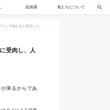
し
絵画展
私たちについて
子として現れると預言した。
日に受肉し、人
子が来るからであ