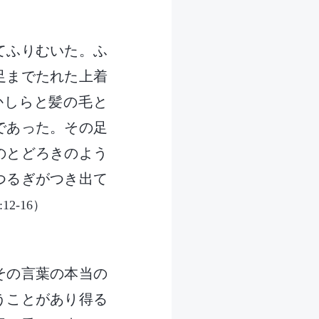
てふりむいた。ふ
足までたれた上着
かしらと髪の毛と
であった。その足
のとどろきのよう
つるぎがつき出て
2-16）
その言葉の本当の
うことがあり得る