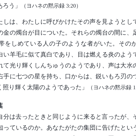
あろう」
（ヨハネの黙示録 3:20）
たしは、わたしに呼びかけたその声を見ようとし
の金の燭台が目についた。それらの燭台の間に、
帯をしめている人の子のような者がいた。その
白い羊毛に似て真白であり、目は燃える炎のよう
れて光り輝くしんちゅうのようであり、声は大水
右手に七つの星を持ち、口からは、鋭いもろ刃の
く照り輝く太陽のようであった」
（ヨハネの黙示録 1:1
葉
自分は去ったときと同じように来ると言ったが、
知っているのか。あなたがたの集団に告げたとい