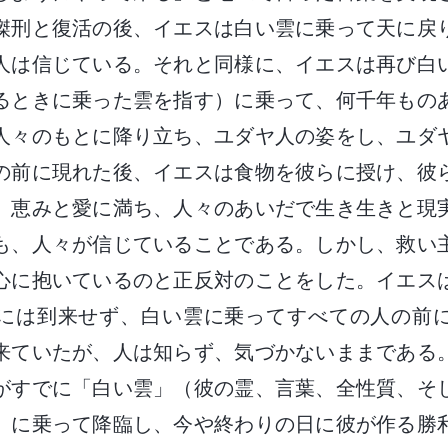
磔刑と復活の後、イエスは白い雲に乗って天に戻
人は信じている。それと同様に、イエスは再び白
るときに乗った雲を指す）に乗って、何千年もの
人々のもとに降り立ち、ユダヤ人の姿をし、ユダ
の前に現れた後、イエスは食物を彼らに授け、彼
、恵みと愛に満ち、人々のあいだで生き生きと現
も、人々が信じていることである。しかし、救い
心に抱いているのと正反対のことをした。イエス
には到来せず、白い雲に乗ってすべての人の前
来ていたが、人は知らず、気づかないままである
がすでに「白い雲」（彼の霊、言葉、全性質、そ
）に乗って降臨し、今や終わりの日に彼が作る勝