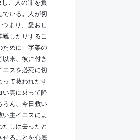
赦し、人の罪を負
んでいる。人が切
。つまり、愛おし
非難したりするこ
のために十字架の
て以来、彼に付き
イエスを必死に切
よって救われたす
白い雲に乗って降
ちろん、今日救い
救い主イエスによ
わたしは去ったと
させることを心底