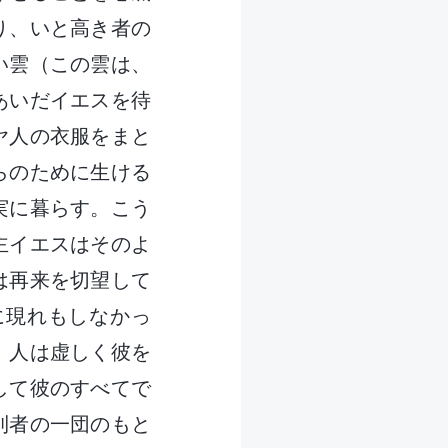
り、いと高き者の
い雲（この雲は、
あいだイエスを待
ヤ人の衣服をまと
らのために生ける
実に暮らす。こう
主イエスはそのよ
は再来を切望して
に現れもしなかっ
。人は虚しく彼を
して彼のすべてで
利者の一団のもと