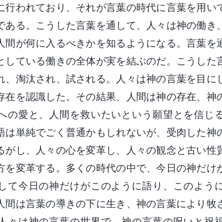
に行われており、それが言葉の時代に言葉を用い
である。こうした言葉を通して、人々は神の働き
人間が何に入るべきかを知るようになる。言葉を
としている働きの全体が実を結ぶのだ。こうした
れ、淘汰され、試される。人々は神の言葉を目に
存在を認識した。その結果、人間は神の存在、神
への愛と、人間を救いたいという願望とを信じ
語は単純でごく普通かもしれないが、受肉した神
るがし、人々の心を変革し、人々の観念と古い性
方を変革する。多くの時代の中で、今日の神だけ
して今日の神だけがこのように語り、このよう
人間は言葉の導きの下に生き、神の言葉により牧
人々は神の言葉の世界で、神の言葉の呪いと祝