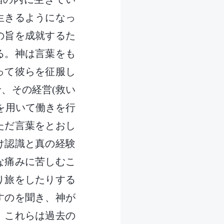
生きるようになっ
の旨を成就するた
る。神は言葉をも
って彼らを征服し
、その経営(救い
を用いて働きを行
ただ言葉をとおし
け認識と真の経験
な痛みに苦しむこ
り旅をしたりする
すのを聞き、神が
。これらは過去の