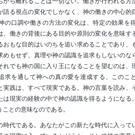
ちから離れることは一切ない。働きが行われる方
が語る視点の変化でしかなく、神の働きの中心的
神の口調や働きの方法の変化は、特定の効果を
は、働きの背後にある目的や原則の変化を意味す
るおもな目的はいのちを追い求めることであり、
求めもせず、真理や神の認識を追求もしないのな
それでも神の国に入り王になることを望むのは、
追求を通して神への真の愛を達成する、このこ
と実践は、すべて現実である。神の言葉を読み、
たは現実の経験の中で神の認識を得るようになる
うことの意味なのである。
の時代である。あなたがこの新たな時代に入って