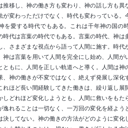
は推移し、神の働き方も変わり、神の話し方も異
法が変わっただけでなく、時代も変わっている。
神を愛する時代でもある。これは千年神の国の
の時代は言葉の時代でもある。言葉の時代、神は
し、さまざまな視点から語って人間に施す。時代
、神は言葉を用いて人間を完全にし始め、人間が
とともに、人間を正しい軌道へと導く。人間は神
果、神の働きが不変ではなく、絶えず発展し深化
これほど長い間経験してきた働きは、繰り返し展
かしどれほど変化しようとも、人間に救いをもた
が逸れることは一切なく、一万回の変化を経よう
は決してない。神の働きの方法がどのように変化