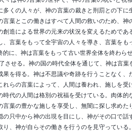
に多くの人々が、神の言葉の裁きと刑罰との下に
の言葉とこの働きはすべて人間の救いのため、神
の創造による世界の元来の状況を変えるためであ
し、言葉をもって全宇宙の人々を導き、言葉をも
終的に、神は言葉をもって古い世界全体を終わらせ
完了させる。神の国の時代全体を通じて、神は言葉
成果を得る。神は不思議や奇跡を行うことなく、
これらの言葉によって、人間は養われ、施しを受
の時代の人間は格別の祝福を受けている。肉体的
の言葉の豊かな施しを享受し、無闇に探し求めた
穏の只中から神の出現を目にし、神がその口で話
取り、神が自らその働きを行うのを見守っている