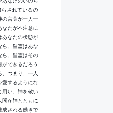
があなたのいのち
知らされているの
神の言葉が一人一
あなたが不注意に
はあなたの状態が
なら、聖霊はあな
なら、聖霊はその
何ができるだろう
る。つまり、一人
を愛するようにな
て用い、神を敬い
人間が神とともに
達成される働きで