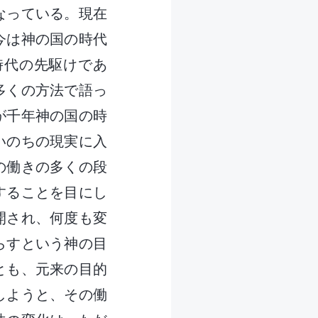
なっている。現在
今は神の国の時代
時代の先駆けであ
多くの方法で語っ
が千年神の国の時
いのちの現実に入
の働きの多くの段
することを目にし
開され、何度も変
らすという神の目
とも、元来の目的
しようと、その働