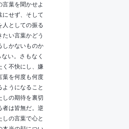
の言葉を聞かせよ
駄にせず、そして
を人としての振る
きたい言葉かどう
るしかないものか
らない。さもなく
たく不快にし、嫌
言葉を何度も何度
るようになること
たしの期待を裏切
る者は皆無だ。逆
たしの言葉で心と
の本当の顔につい