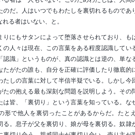
たのだ。人はいつでもわたしを裏切れるものであ
なれる者はいない、と。
まりにもサタンによって堕落させられており、も
くの人々は現在、この言葉をある程度認識してい
「認識」というものが、真の認識とは逆の、単な
なたがたの誰も、自分を正確に評価したり徹底的
わたしの言葉に対して半信半疑でいる。しかし今
がたの抱える最も深刻な問題を説明しよう。その
たは皆、「裏切り」という言葉を知っている。な
の形で他人を裏切ったことがあるからだ。たと
切る。息子が父を裏切り、娘が母を裏切る。奴隷
に裏切り合う。親戚同士が裏切り合い、売り主が