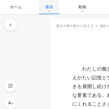
ホーム
書籍
動画
裁きが神の家から始まる
極め
わたしの働
えがたい記憶と
きを展開し続け
な要素である。
にくれることさ