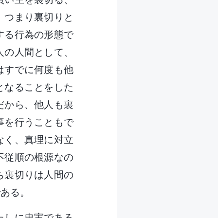
。つまり裏切りと
する行為の形態で
人の人間として、
はすでに何度も他
となることをした
だから、他人も裏
事を行うこともで
なく、真理に対立
不従順の根源なの
ち裏切りは人間の
である。
たしに忠実である