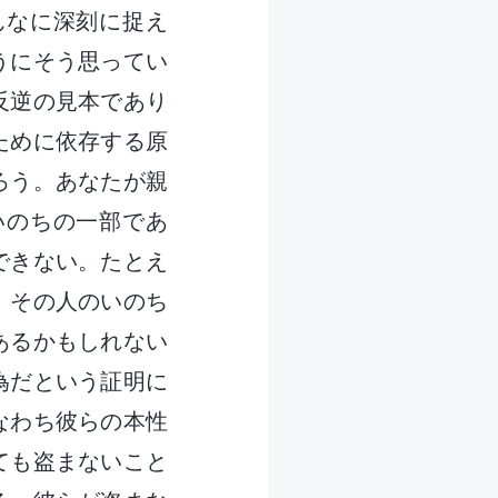
んなに深刻に捉え
うにそう思ってい
反逆の見本であり
ために依存する原
ろう。あなたが親
いのちの一部であ
できない。たとえ
、その人のいのち
あるかもしれない
為だという証明に
なわち彼らの本性
ても盗まないこと