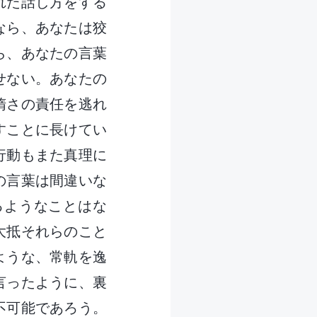
れた話し方をする
なら、あなたは狡
ら、あなたの言葉
せない。あなたの
惰さの責任を逃れ
すことに長けてい
行動もまた真理に
の言葉は間違いな
るようなことはな
大抵それらのこと
ような、常軌を逸
言ったように、裏
不可能であろう。