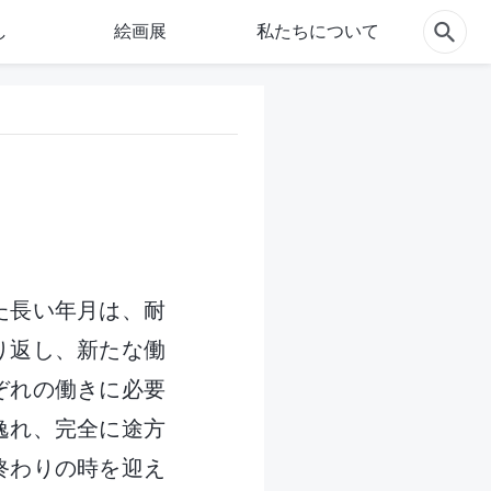
し
絵画展
私たちについて
た長い年月は、耐
り返し、新たな働
ぞれの働きに必要
逸れ、完全に途方
終わりの時を迎え