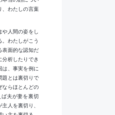
り、わたしの言葉
はや人間の姿をし
る。わたしがこう
る表面的な認知だ
に分析したりでき
回は、事実を例に
問題とは裏切りで
ぜならほとんどの
えば夫が妻を裏切
が主人を裏切り、
買い主を裏切る、