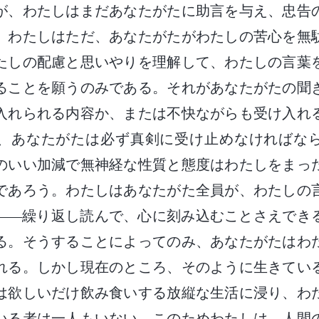
が、わたしはまだあなたがたに助言を与え、忠告
。わたしはただ、あなたがたがわたしの苦心を無
たしの配慮と思いやりを理解して、わたしの言葉
ることを願うのみである。それがあなたがたの聞
入れられる内容か、または不快ながらも受け入れ
、あなたがたは必ず真剣に受け止めなければな
のいい加減で無神経な性質と態度はわたしをまっ
であろう。わたしはあなたがた全員が、わたしの
――繰り返し読んで、心に刻み込むことさえでき
る。そうすることによってのみ、あなたがたはわ
れる。しかし現在のところ、そのように生きてい
は欲しいだけ飲み食いする放縦な生活に浸り、わ
いる者は一人もいない。このためわたしは、人間