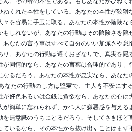
ろん、その者の本性である。もしあなたがひねく
ひねくれた本性をしている。あなたの本性が狡猾
人々を容易に手玉に取る。あなたの本性が陰険な
かもしれないが、あなたの行動はその陰険さを隠
、あなたの言う事はすべて自分のいい加減さや怠
あり、あなたの行動は遅くおざなりで、真実を隠
性が同情的なら、あなたの言葉は合理的であり、
になるだろう。あなたの本性が忠実なら、あなた
あなたの行動のし方は堅実で、主人を不安にす
性が好色あるいは金銭に貪欲なら、あなたの心は
人が簡単に忘れられず、かつ人に嫌悪感を与える
動を無意識のうちにとるだろう。そしてさきほど
っているなら、その本性から抜け出すことはまず