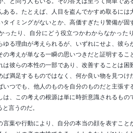
か、と問う人もいる。その答えは至って簡単であ
んある。たとえば、人目を盗んでかすめ取るには
いタイミングがないとか、高価すぎたり警備が固
かったり、自分にどう役立つかわからなかった
らゆる理由が考えられるが、いずれにせよ、彼ら
その考えが単なる一瞬の思いつきだと証明するこ
れは彼らの本性の一部であり、改善することは困
めば満足するものではなく、何か良い物を見つけ
ばいつでも、他人のものを自分のものだと主張す
しは、この考えの根源は単に時折意識されるもの
ると言うのだ。
の言葉や行動により、自分の本当の顔を表すこと