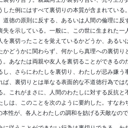
うした例にはすべて裏切りの本質が含まれている
、道徳の原則に反する、あるいは人間の倫理に反
喪失を示している。一般に、この世に生まれた一
人を裏切ったことを覚えているかどうか、あるい
たかどうかに関わらず、何かしら真理への裏切り
う。あなたは両親や友人を裏切ることができるの
るし、さらにわたしを裏切り、わたしが忌み嫌う
れば、裏切りとは単なる表面的な不道徳行為では
る。これがまさに、人間のわたしに対する反抗と
たしは、このことを次のように要約した。すなわ
の本性が、各人とわたしの調和を妨げる天敵なの
全に従うことができない行為は裏切りである。わ