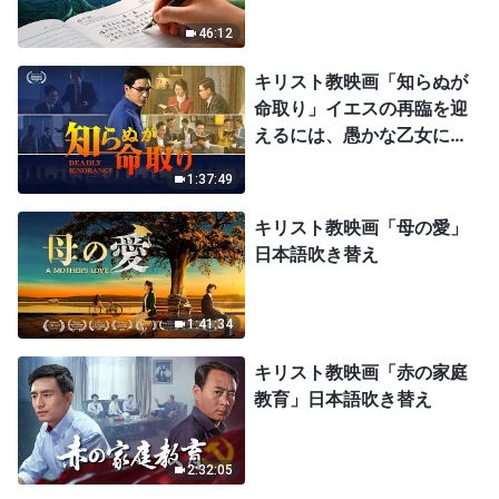
46:12
キリスト教映画「知らぬが
命取り」イエスの再臨を迎
えるには、愚かな乙女にな
ってはならない
1:37:49
キリスト教映画「母の愛」
日本語吹き替え
1:41:34
キリスト教映画「赤の家庭
教育」日本語吹き替え
2:32:05