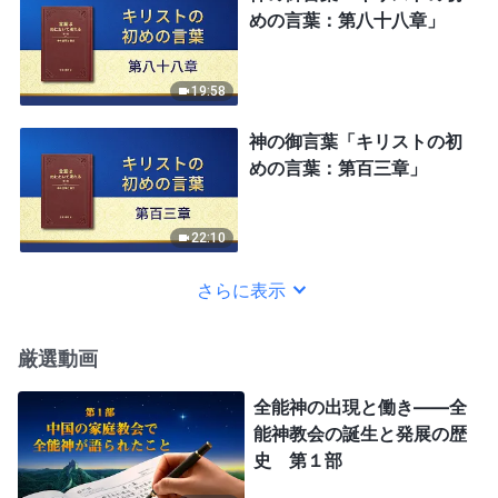
めの言葉：第八十八章」
19:58
神の御言葉「キリストの初
めの言葉：第百三章」
22:10
さらに表示
厳選動画
全能神の出現と働き——全
能神教会の誕生と発展の歴
史 第１部