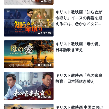
46:12
キリスト教映画「知らぬが
命取り」イエスの再臨を迎
えるには、愚かな乙女にな
ってはならない
1:37:49
キリスト教映画「母の愛」
日本語吹き替え
1:41:34
キリスト教映画「赤の家庭
教育」日本語吹き替え
2:32:05
キリスト教映画 中国におけ