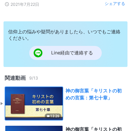
シェアする
2021年7月22日
信仰上の悩みや疑問がありましたら、いつでもご連絡
ください。
Line経由で連絡する
関連動画
9
/
13
神の御言葉「キリストの初
めの言葉：第七十章」
13:26
神の御言葉「キリストの初