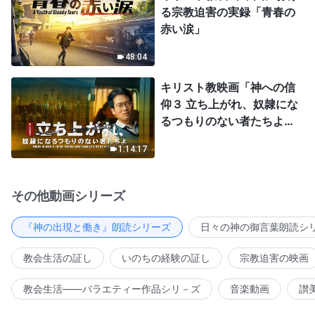
る宗教迫害の実録「青春の
赤い涙」
48:04
キリスト教映画「神への信
仰３ 立ち上がれ、奴隷にな
るつもりのない者たちよ」
日本語吹き替え
1:14:17
その他動画シリーズ
『神の出現と働き』朗読シリーズ
日々の神の御言葉朗読シ
教会生活の証し
いのちの経験の証し
宗教迫害の映画
教会生活――バラエティー作品シリ－ズ
音楽動画
讃