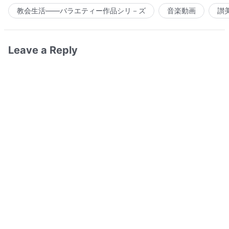
教会生活――バラエティー作品シリ－ズ
音楽動画
讃
Leave a Reply