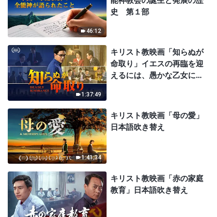
能神教会の誕生と発展の歴
史 第１部
46:12
キリスト教映画「知らぬが
命取り」イエスの再臨を迎
えるには、愚かな乙女にな
ってはならない
1:37:49
キリスト教映画「母の愛」
日本語吹き替え
1:41:34
キリスト教映画「赤の家庭
教育」日本語吹き替え