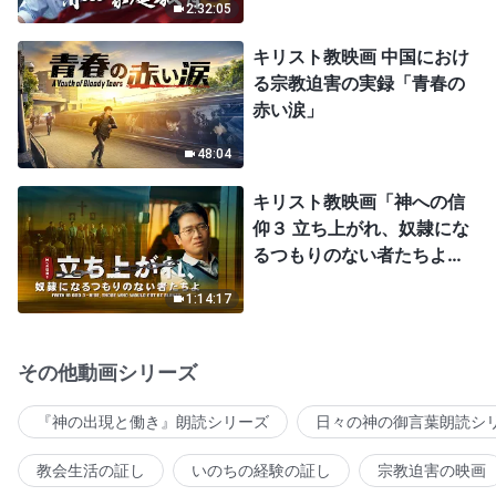
2:32:05
キリスト教映画 中国におけ
る宗教迫害の実録「青春の
赤い涙」
48:04
キリスト教映画「神への信
仰３ 立ち上がれ、奴隷にな
るつもりのない者たちよ」
日本語吹き替え
1:14:17
その他動画シリーズ
『神の出現と働き』朗読シリーズ
日々の神の御言葉朗読シ
教会生活の証し
いのちの経験の証し
宗教迫害の映画