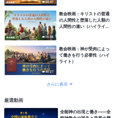
20:47
教会映画：キリストの普通
の人間性と堕落した人類の
人間性の違い（ハイライ
ト）
16:08
教会映画：神が受肉によっ
て働きを行う必要性（ハイ
ライト）
40:27
さらに表示
厳選動画
全能神の出現と働き——全