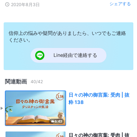
シェアする
2020年8月3日
信仰上の悩みや疑問がありましたら、いつでもご連絡
ください。
Line経由で連絡する
関連動画
40
/
42
日々の神の御言葉: 受肉 | 抜
粋 138
6:43
日々の神の御言葉: 受肉 | 抜