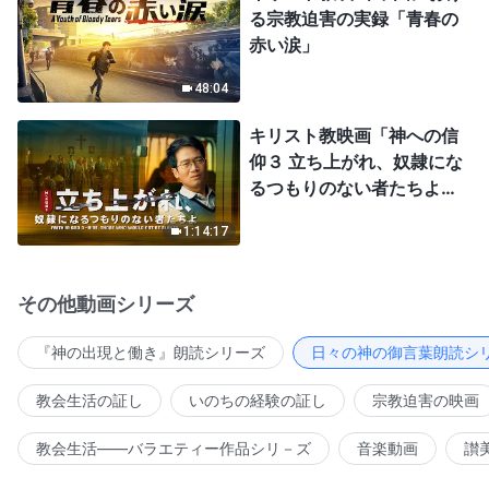
る宗教迫害の実録「青春の
赤い涙」
48:04
キリスト教映画「神への信
仰３ 立ち上がれ、奴隷にな
るつもりのない者たちよ」
日本語吹き替え
1:14:17
その他動画シリーズ
『神の出現と働き』朗読シリーズ
日々の神の御言葉朗読シ
教会生活の証し
いのちの経験の証し
宗教迫害の映画
教会生活――バラエティー作品シリ－ズ
音楽動画
讃