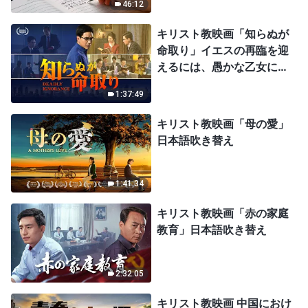
46:12
キリスト教映画「知らぬが
命取り」イエスの再臨を迎
えるには、愚かな乙女にな
ってはならない
1:37:49
キリスト教映画「母の愛」
日本語吹き替え
1:41:34
キリスト教映画「赤の家庭
教育」日本語吹き替え
2:32:05
キリスト教映画 中国におけ