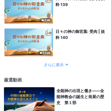
粋 139
7:45
日々の神の御言葉: 受肉 | 抜
粋 140
17:36
さらに表示
厳選動画
全能神の出現と働き——全
能神教会の誕生と発展の歴
史 第１部