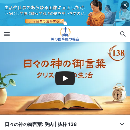
日々の神の御言葉: 受肉 | 抜粋 138