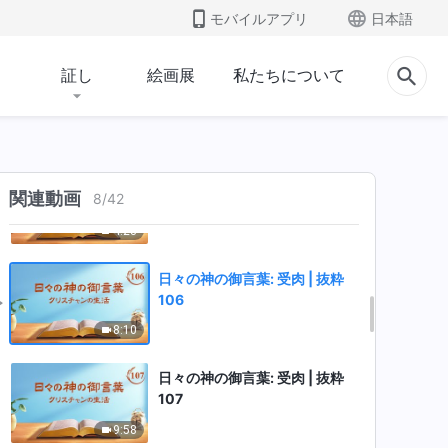
103
モバイルアプリ
日本語
3:55
証し
絵画展
私たちについて
日々の神の御言葉: 受肉 | 抜粋
104
6:15
日々の神の御言葉: 受肉 | 抜粋
関連動画
8
/
42
105
4:28
日々の神の御言葉: 受肉 | 抜粋
106
8:10
日々の神の御言葉: 受肉 | 抜粋
107
9:58