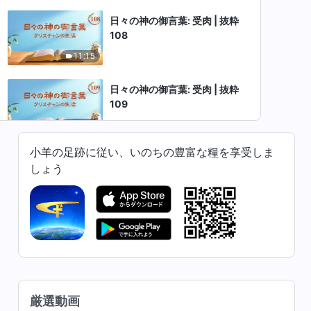
日々の神の御言葉: 受肉 | 抜粋
108
11:15
日々の神の御言葉: 受肉 | 抜粋
109
14:25
小羊の足跡に従い、いのちの豊富な糧を享受しま
日々の神の御言葉: 受肉 | 抜粋
しょう
110
10:36
日々の神の御言葉: 受肉 | 抜粋
111
10:48
日々の神の御言葉: 受肉 | 抜粋
厳選動画
112