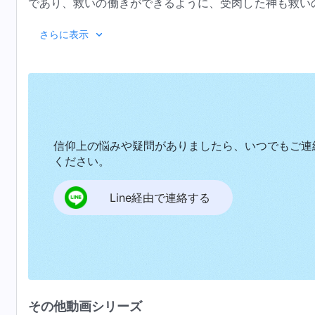
であり、救いの働きができるように、受肉した神も救い
身の働きをする。神は阻止することも、干渉することも
『神の出現と働き』「キリストの
さらに表示
による働きの本質は似ているからである。霊であれ、肉
めに働くからである。霊と肉とは二つの異なる性質を持
を持ち、神自身の身分を持っている。神自身は不従順の
美と善良さと、すべての愛の現れである。肉の体を持っ
身の命を犠牲にしてさえも、神は心底から父なる神に従
要素も、うぬぼれや横柄さといった要素もない。神は不
信仰上の悩みや疑問がありましたら、いつでもご連
発生する。サタンはすべての醜悪さと邪悪の根源である
ください。
働き、サタンによって堕落させられたからである。キリ
Line経由で連絡する
トは神の特性のみを持っており、サタンの性質は全く持
肉のうちに生きながら、神自身の働きを阻止するような
無視するようなことは行わない。キリストは父なる神の
って「父よ、もしできることならば、この杯をわたしか
なく、心のままにしてください」と言ったようにである
は神自身の身分を持っているが、肉を持つ神の観点から
その他動画シリーズ