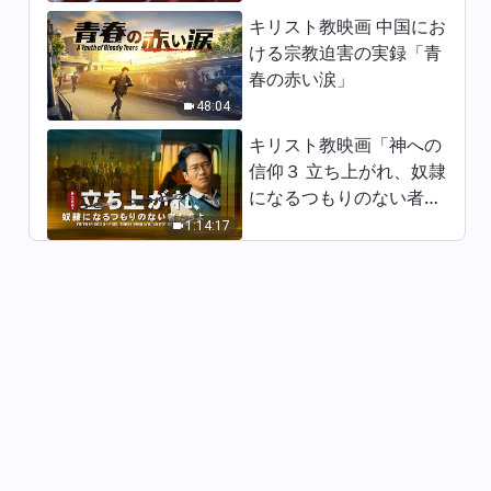
キリスト教映画 中国にお
日々の神の御言葉: 受肉 | 抜粋
ける宗教迫害の実録「青
117
春の赤い涙」
16:41
48:04
日々の神の御言葉: 受肉 | 抜粋
キリスト教映画「神への
118
信仰３ 立ち上がれ、奴隷
になるつもりのない者た
5:58
ちよ」日本語吹き替え
1:14:17
日々の神の御言葉: 受肉 | 抜粋
119
10:04
日々の神の御言葉: 受肉 | 抜粋
120
7:42
日々の神の御言葉: 受肉 | 抜粋
121