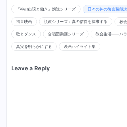
務を果たす。これは人には不可能なことである。サタン
い、抵抗する性質しか持ちえない。その性質は完全に神
『神の出現と働き』朗読シリーズ
日々の神の御言葉朗
などできない。キリスト以外の人間はみな神に反する行
福音映画
説教シリーズ：真の信仰を探求する
教
ことのできる者はひとりもおらず、神の計画を自分自身
父なる神の心に服従することはキリストの本質である。
歌とダンス
合唱団動画シリーズ
教会生活――バ
は相いれないものであり、サタンの特質を持つものでキ
真実を明らかにする
映画ハイライト集
りとして人が神の働きをすることができないのは、人に
の利益と将来の可能性のために神に仕えて働くが、キリ
Leave a Reply