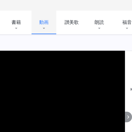
書籍
動画
讃美歌
朗読
福音