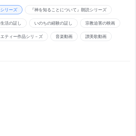
から発生するものは神の本質を持つことができず、神に逆ら
に服従することができず、ましてや神の心に進んで従うこと
読シリーズ
『神を知ることについて』朗読シリーズ
いをすることができ、神に委ねられた働きを直接引き受ける
会生活の証し
いのちの経験の証し
宗教迫害の映画
がなすべき本分と考えることのできる者もひとりもいない。
そして神への不従順はサタンの特性である。この二つの性質
ラエティー作品シリ－ズ
音楽動画
讃美歌動画
リストと呼ばれ得るものはひとりもいない。キリストの代わ
は神の本質がひとつも備わっていないからである。人は自己
ストは父なる神の心を行うために働く。