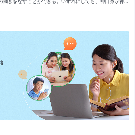
の働きをなすことができる。いずれにしても、神自身が神自
せず、まして互いに対立する働きをすることはない。霊と肉
本質は父なる神の旨への従順さである」（『言葉』第1巻）より
であれ、どちらも一つの心を満たし、同じ働きを管理するた
っているが、その本質は同じである。どちらも神自身の本質
要素を持たない。神の本質は良きものである。神はあらゆる
ていても、神は父なる神に逆らうようなことは行わない。自
い、他の選択肢は考慮しない。神には独善や尊大さといった
正な要素を持たない。神に逆らうすべてのものはサタンから
絡
。人がサタンに似た特質を持っている理由は、サタンが人に
ストはサタンによって堕落させられていない。ゆえにキリス
たない。どんなに働きが困難で、肉が弱くても、キリストは
ことは決してせず、ましてや不従順な行いで父なる神の心を
心に逆らうくらいならむしろ肉の痛みに耐える。イエスが祈
ら過ぎ去らせてください。けれどわたしの思いのままにでは
。人は意志で選択するが、キリストはそうしない。キリスト
、なお父なる神の心を求め、父なる神がキリストに委ねた任