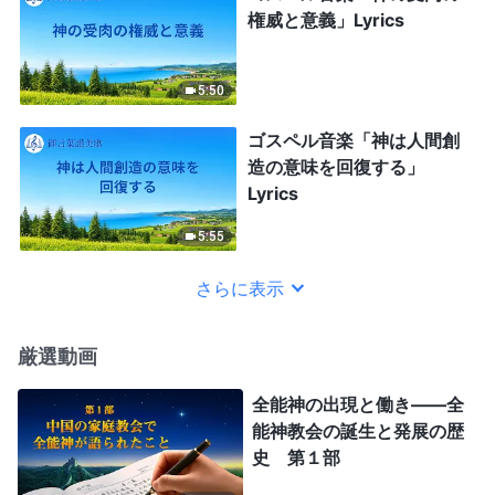
権威と意義」Lyrics
5:50
ゴスペル音楽「神は人間創
造の意味を回復する」
Lyrics
5:55
さらに表示
厳選動画
全能神の出現と働き——全
能神教会の誕生と発展の歴
史 第１部