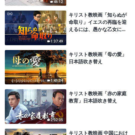
46:12
キリスト教映画「知らぬが
命取り」イエスの再臨を迎
えるには、愚かな乙女にな
ってはならない
1:37:49
キリスト教映画「母の愛」
日本語吹き替え
1:41:34
キリスト教映画「赤の家庭
教育」日本語吹き替え
2:32:05
キリスト教映画 中国におけ