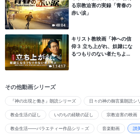
る宗教迫害の実録「青春の
赤い涙」
48:04
キリスト教映画「神への信
仰３ 立ち上がれ、奴隷にな
るつもりのない者たちよ」
日本語吹き替え
1:14:17
その他動画シリーズ
『神の出現と働き』朗読シリーズ
日々の神の御言葉朗読シ
教会生活の証し
いのちの経験の証し
宗教迫害の映画
教会生活――バラエティー作品シリ－ズ
音楽動画
讃