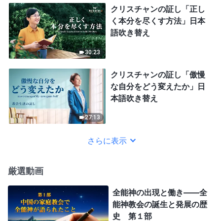
クリスチャンの証し「正し
く本分を尽くす方法」日本
語吹き替え
30:23
クリスチャンの証し「傲慢
な自分をどう変えたか」日
本語吹き替え
27:13
さらに表示
厳選動画
全能神の出現と働き——全
能神教会の誕生と発展の歴
史 第１部