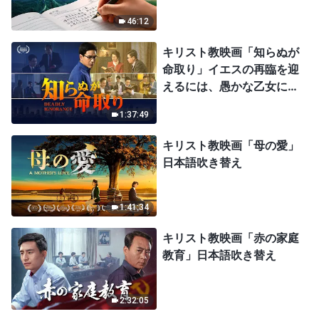
46:12
キリスト教映画「知らぬが
命取り」イエスの再臨を迎
えるには、愚かな乙女にな
ってはならない
1:37:49
キリスト教映画「母の愛」
日本語吹き替え
1:41:34
キリスト教映画「赤の家庭
教育」日本語吹き替え
2:32:05