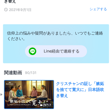
き替え
シェアする
2021年9月1日
信仰上の悩みや疑問がありましたら、いつでもご連絡
ください。
Line経由で連絡する
関連動画
90
/
131
クリスチャンの証し「嫉妬
を捨てて寛大に」日本語吹
き替え
29:17