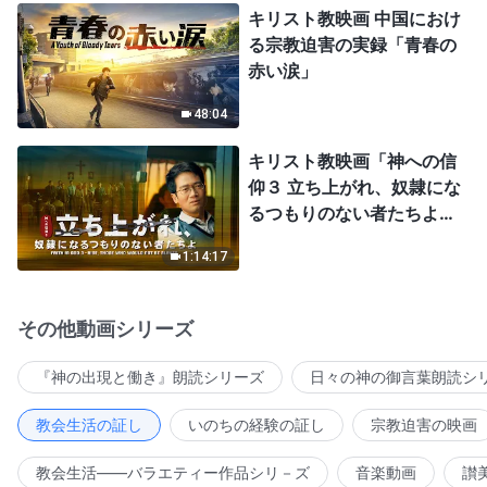
キリスト教映画 中国におけ
る宗教迫害の実録「青春の
赤い涙」
48:04
キリスト教映画「神への信
仰３ 立ち上がれ、奴隷にな
るつもりのない者たちよ」
日本語吹き替え
1:14:17
その他動画シリーズ
『神の出現と働き』朗読シリーズ
日々の神の御言葉朗読シ
教会生活の証し
いのちの経験の証し
宗教迫害の映画
教会生活――バラエティー作品シリ－ズ
音楽動画
讃