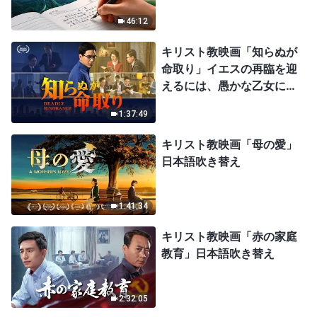
46:12
キリスト教映画「知らぬが
命取り」イエスの再臨を迎
えるには、愚かな乙女にな
ってはならない
1:37:49
キリスト教映画「母の愛」
日本語吹き替え
1:41:34
キリスト教映画「赤の家庭
教育」日本語吹き替え
2:32:05