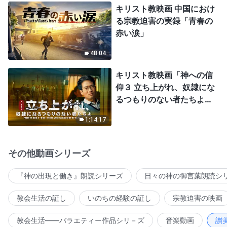
キリスト教映画 中国におけ
る宗教迫害の実録「青春の
赤い涙」
48:04
キリスト教映画「神への信
仰３ 立ち上がれ、奴隷にな
るつもりのない者たちよ」
日本語吹き替え
1:14:17
その他動画シリーズ
『神の出現と働き』朗読シリーズ
日々の神の御言葉朗読シ
教会生活の証し
いのちの経験の証し
宗教迫害の映画
教会生活――バラエティー作品シリ－ズ
音楽動画
讃