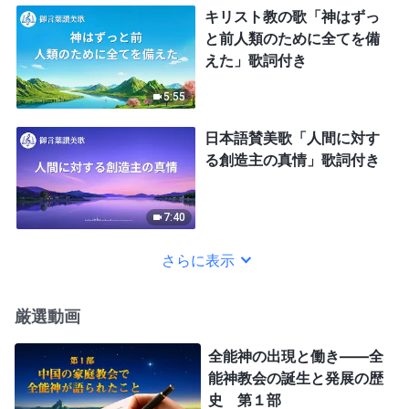
キリスト教の歌「神はずっ
と前人類のために全てを備
えた」歌詞付き
5:55
日本語賛美歌「人間に対す
る創造主の真情」歌詞付き
7:40
さらに表示
厳選動画
全能神の出現と働き——全
能神教会の誕生と発展の歴
史 第１部