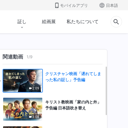
モバイルアプリ
日本語
証し
絵画展
私たちについて
関連動画
1
/
9
クリスチャン映画「遅れてしま
った私の証し」予告編
2:09
キリスト教映画「家の内と外」
予告編 日本語吹き替え
3:08