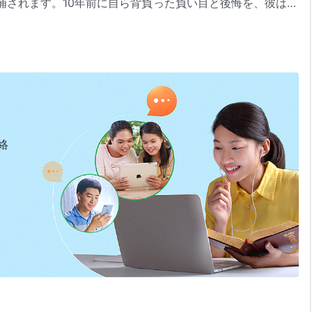
捕されます。10年前に自ら背負った負い目と後悔を、彼は埋
絡