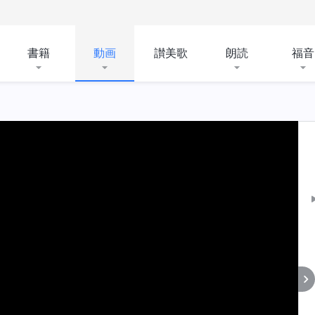
書籍
動画
讃美歌
朗読
福音