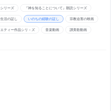
読シリーズ
『神を知ることについて』朗読シリーズ
会生活の証し
いのちの経験の証し
宗教迫害の映画
ラエティー作品シリ－ズ
音楽動画
讃美歌動画