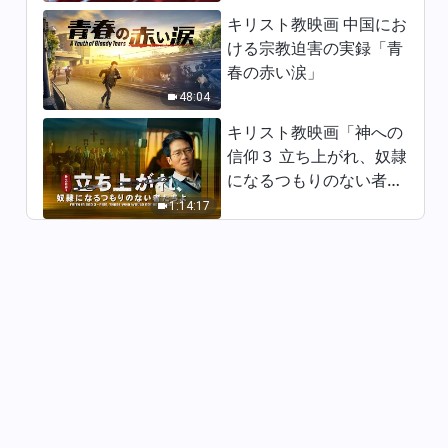
キリスト教映画 中国にお
ける宗教迫害の実録「青
春の赤い涙」
48:04
キリスト教映画「神への
信仰３ 立ち上がれ、奴隷
になるつもりのない者た
ちよ」日本語吹き替え
1:14:17