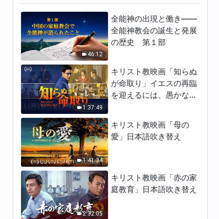
2:58
全能神の出現と働き——
クリスチャン映画「私は善
全能神教会の誕生と発展
人！」予告編 日本語吹き替え
の歴史 第１部
3:04
46:12
キリスト教映画「知らぬ
クリスチャン映画「救い」真の
が命取り」イエスの再臨
救いとは何か 予告編 日本語吹
を迎えるには、愚かな乙
き替え
2:58
女になってはならない
1:37:49
キリスト教映画「母の
愛」日本語吹き替え
1:41:34
キリスト教映画「赤の家
庭教育」日本語吹き替え
2:32:05