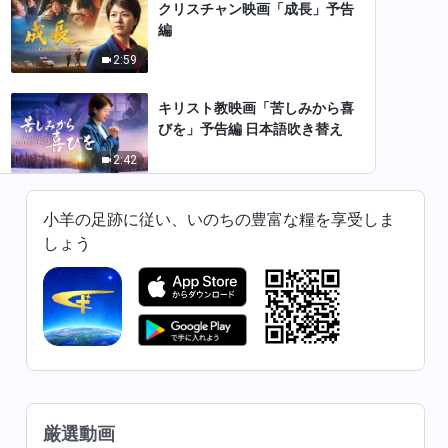
クリスチャン映画「成長」予告
編
2:59
キリスト教映画「苦しみから喜
びを」予告編 日本語吹き替え
2:42
キリスト教映画「選挙を前にし
小羊の足跡に従い、いのちの豊富な糧を享受しま
て」予告編 日本語吹き替え
しょう
2:37
クリスチャン映画「火のバプテ
スマ」予告編 日本語吹き替え
2:54
クリスチャン映画「天国の民」
予告編 日本語吹き替え
厳選動画