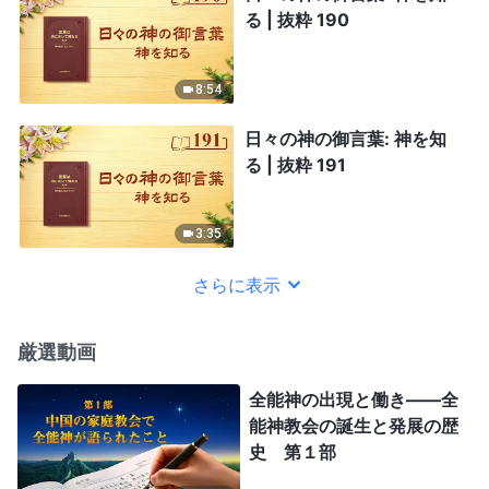
る | 抜粋 190
8:54
日々の神の御言葉: 神を知
る | 抜粋 191
3:35
さらに表示
厳選動画
全能神の出現と働き——全
能神教会の誕生と発展の歴
史 第１部