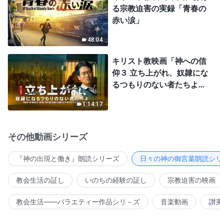
る宗教迫害の実録「青春の
赤い涙」
48:04
キリスト教映画「神への信
仰３ 立ち上がれ、奴隷にな
るつもりのない者たちよ」
日本語吹き替え
1:14:17
その他動画シリーズ
『神の出現と働き』朗読シリーズ
日々の神の御言葉朗読シ
教会生活の証し
いのちの経験の証し
宗教迫害の映画
教会生活――バラエティー作品シリ－ズ
音楽動画
讃