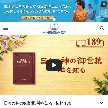
日々の神の御言葉: 神を知る | 抜粋 189