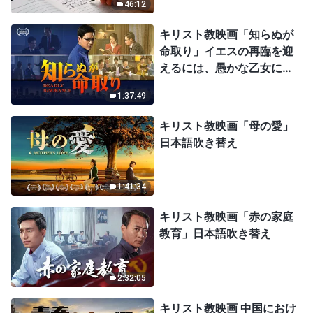
46:12
キリスト教映画「知らぬが
命取り」イエスの再臨を迎
えるには、愚かな乙女にな
ってはならない
1:37:49
キリスト教映画「母の愛」
日本語吹き替え
1:41:34
キリスト教映画「赤の家庭
教育」日本語吹き替え
2:32:05
キリスト教映画 中国におけ