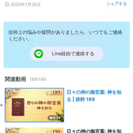
シェアする
2020年7月26日
信仰上の悩みや疑問がありましたら、いつでもご連絡
ください。
Line経由で連絡する
関連動画
189
/
199
日々の神の御言葉: 神を知
る | 抜粋 189
8:34
日々の神の御言葉: 神を知