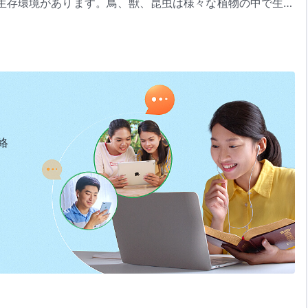
生存環境があります。鳥、獣、昆虫は様々な植物の中で生活
地には、山、平野、丘陵など様々な地帯があります。そうし
ことについて』「唯一無二の神自身 ９」（『言葉』第2巻）より
ちさまよい歩くことはないのです。鳥獣の住みかは森林と山
秩序は乱れて混乱に陥るでしょう。秩序が乱れて混乱に陥っ
害を受けるのは誰ですか。(人類です)それは人類です。神が
たことはありますか。たとえば、あてどなく砂漠を徘徊して
ことはありますか。そのようなことが本当に起きたなら、そ
しており、それが、神が象に用意した生存環境だからです。
絡
そこを離れて走り回るでしょうか。ライオンや虎が岸辺をさ
ません。ライオンや虎の住みかは森と山です。鯨や鮫のよう
人はいますか。誰もいません。鯨や鮫は海を住みかにしてい
いる人がいますか。家の中でも外でも、常にクジャクやその
雁が猿と戯れているのを見たことがある人はいますか。（い
に聞こえるこれらの現象について話す理由は、それが一箇所
かを問わず、神が造った万物にはそれぞれの生存法則がある
これらの生物を造るはるか以前、神はそれらの住みかと生存