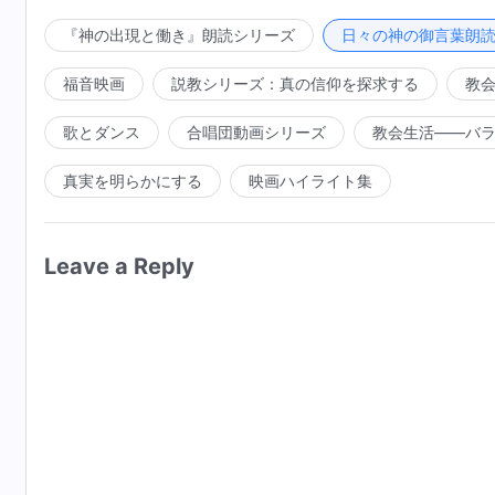
環境をすでに用意していました。これらの生物には、
か、生存に適した一定の場所、生存に適した気温をもつ
『神の出現と働き』朗読シリーズ
日々の神の御言葉朗
ったり、人類の生存を脅かしたり、人々の生活に影響を
福音映画
説教シリーズ：真の信仰を探求する
教
を管理する方法であり、人類に最高の生存環境をもたら
料がそれぞれの生存環境の中にあります。その食料のた
歌とダンス
合唱団動画シリーズ
教会生活――バ
ような環境の中、生物は神が定めた法則に従い、引き続
真実を明らかにする
映画ハイライト集
があるため、万物は人類と調和して暮らし、人類は万物
Leave a Reply