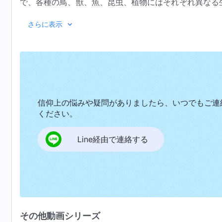
で、各種の鳥、獣、魚、昆虫、植物にはそれぞれ異なる
し、魚は水中で生活し、植物は大地で育ちます。その大
『神を知る
さらに表示
たわけで、鳥や獣はいったん住みかを定めると、あちこ
です。いつか鳥獣の住みかが破壊されるとしたら、その
た場合、どのような影響が即座に現れますか。最初に被
定めたこれらの法則と制限の中で、何か異常な現象を見
いる象を見たことはありますか。そのような光景を見た
れは極めて異常な現象です。なぜなら、象は森林で暮ら
信仰上の悩みや疑問がありましたら、いつでもご連
象には象の生存環境と決まった住みかがあるのに、なぜ
ください。
まよっているのを見たことがある人はいますか。誰もい
Line経由で連絡する
な海の生物が砂漠を歩き回っているのを見たことがある
ます。人間の生活環境において、ヒグマと共に生活して
他の鳥に囲まれながら生活している人がいますか。鷹や
ません。）これらはどれも異常な現象です。とても奇妙
に固定されているか、あるいは鼻から呼吸できるかどう
ということを、あなたがたに理解してもらうためです。
その他動画シリーズ