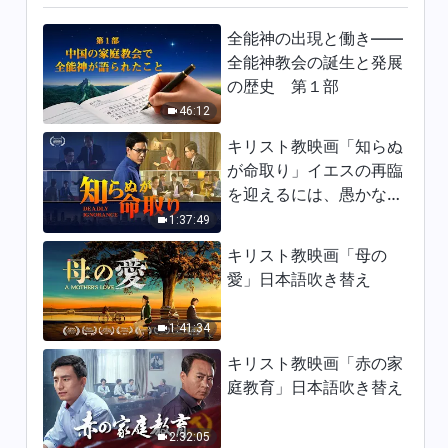
5:20
全能神の出現と働き——
全能神教会の誕生と発展
日々の神の御言葉: 神を知る | 抜
の歴史 第１部
粋 187
46:12
8:33
キリスト教映画「知らぬ
日々の神の御言葉: 神を知る | 抜
が命取り」イエスの再臨
粋 188
を迎えるには、愚かな乙
女になってはならない
1:37:49
16:43
キリスト教映画「母の
日々の神の御言葉: 神を知る | 抜
愛」日本語吹き替え
粋 189
8:34
1:41:34
キリスト教映画「赤の家
日々の神の御言葉: 神を知る | 抜
庭教育」日本語吹き替え
粋 190
8:54
2:32:05