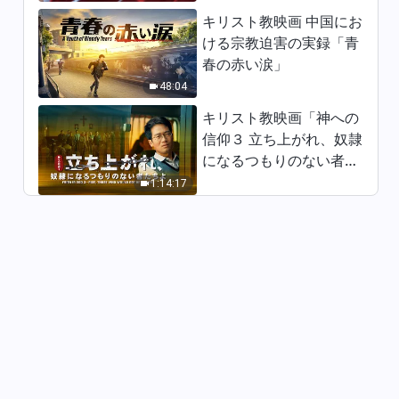
キリスト教映画 中国にお
ける宗教迫害の実録「青
春の赤い涙」
48:04
キリスト教映画「神への
信仰３ 立ち上がれ、奴隷
になるつもりのない者た
ちよ」日本語吹き替え
1:14:17