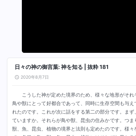
日々の神の御言葉: 神を知る | 抜粋 181
2020年8月7日
こうした神が定めた境界のため、様々な地形がそれ
鳥や獣にとって好都合であって、同時に生存空間も与え
れたのです。これが次に話をする第二の部分です。まず
ていますか。それらが鳥や獣、昆虫の住みかです。つま
獣、魚、昆虫、植物の境界と法則も定めたのです。様々