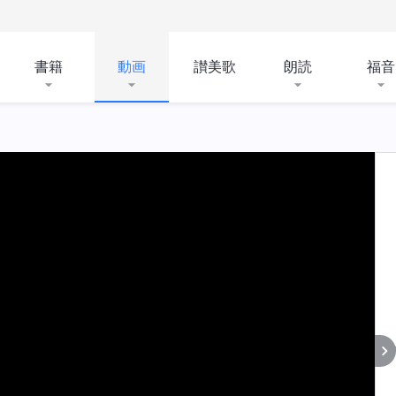
書籍
動画
讃美歌
朗読
福音