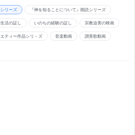
それぞれ固定された生存環境、固有の食料、固定された住み
場所があったのです。こうして、それらの生物が方々を彷徨
読シリーズ
『神を知ることについて』朗読シリーズ
及ぼしたりすることはありませんでした。これが、神が万物
会生活の証し
いのちの経験の証し
宗教迫害の映画
しているのです。万物のうち生物には、生き延びるための食
めに、生物は生来の生存環境に固定されているのです。その
ラエティー作品シリ－ズ
音楽動画
讃美歌動画
き生き延び、増殖し、前進します。この種の法則や神の予定
と相互依存の中で共生しているのです。