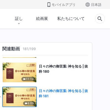
モバイルアプリ
日本語
10:40
日々の神の御言葉: 神を知る | 抜
証し
絵画展
私たちについて
粋 178
4:50
日々の神の御言葉: 神を知る | 抜
粋 179
関連動画
181
/
199
5:20
日々の神の御言葉: 神を知る | 抜
粋 180
11:12
日々の神の御言葉: 神を知る | 抜
粋 181
6:03