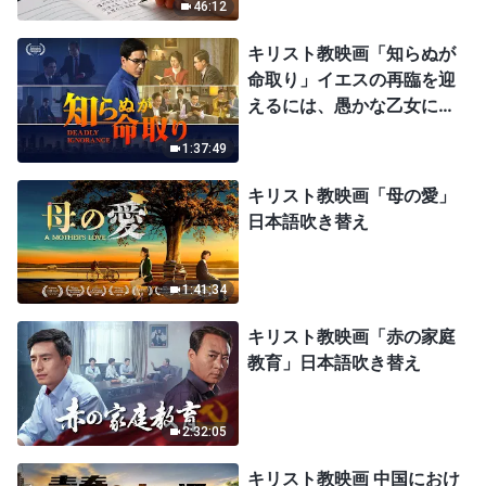
46:12
キリスト教映画「知らぬが
命取り」イエスの再臨を迎
えるには、愚かな乙女にな
ってはならない
1:37:49
キリスト教映画「母の愛」
日本語吹き替え
1:41:34
キリスト教映画「赤の家庭
教育」日本語吹き替え
2:32:05
キリスト教映画 中国におけ