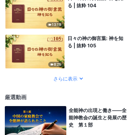
る | 抜粋 104
13:18
日々の神の御言葉: 神を知
る | 抜粋 105
8:26
さらに表示
厳選動画
全能神の出現と働き——全
能神教会の誕生と発展の歴
史 第１部