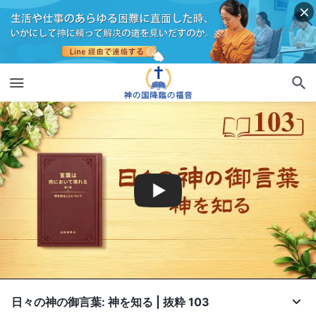
日々の神の御言葉: 神を知る | 抜粋 103