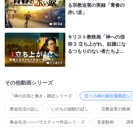
る宗教迫害の実録「青春の
赤い涙」
48:04
キリスト教映画「神への信
仰３ 立ち上がれ、奴隷にな
るつもりのない者たちよ」
日本語吹き替え
1:14:17
その他動画シリーズ
『神の出現と働き』朗読シリーズ
日々の神の御言葉朗読シ
教会生活の証し
いのちの経験の証し
宗教迫害の映画
教会生活――バラエティー作品シリ－ズ
音楽動画
讃