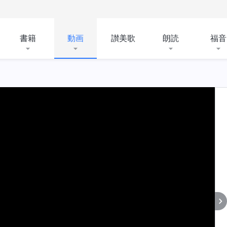
書籍
動画
讃美歌
朗読
福音