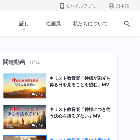
4:50
モバイルアプリ
日本語
キリスト教音楽「私は神を永遠
に愛す」MV
証し
絵画展
私たちについて
3:11
キリスト教音楽「私は神の麗し
さを見てきた」MV
関連動画
11
/
12
5:30
キリスト教音楽「神様が栄光を
得る日を見ることを望む」MV
6:46
キリスト教音楽「神様につき従
う決心を揺るぎない」MV
5:49