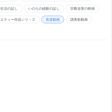
会生活の証し
いのちの経験の証し
宗教迫害の映画
ラエティー作品シリ－ズ
音楽動画
讃美歌動画