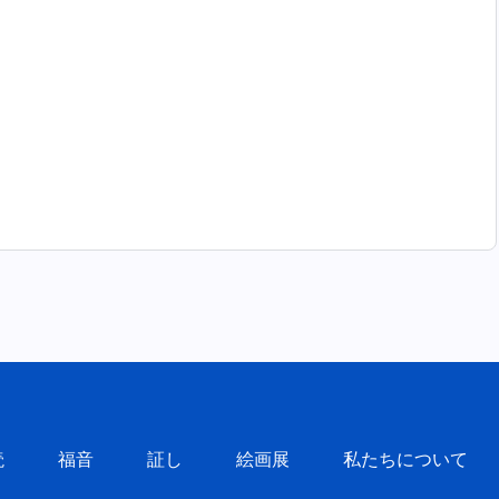
読
福音
証し
絵画展
私たちについて