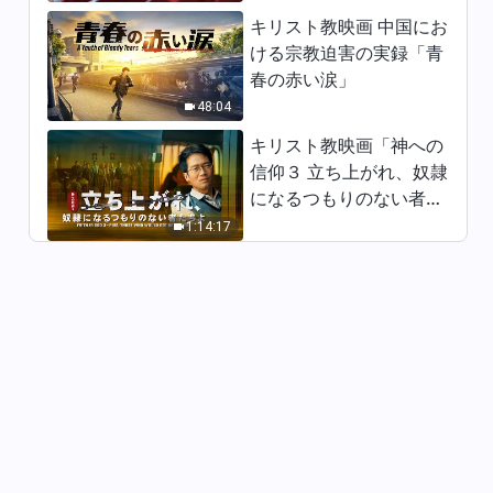
キリスト教映画 中国にお
ける宗教迫害の実録「青
春の赤い涙」
48:04
キリスト教映画「神への
信仰３ 立ち上がれ、奴隷
になるつもりのない者た
ちよ」日本語吹き替え
1:14:17