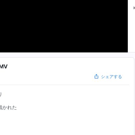
MV
シェアする
り
裁かれた