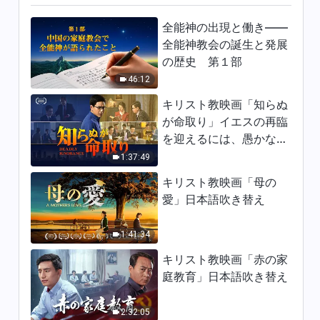
全能神の出現と働き——
全能神教会の誕生と発展
の歴史 第１部
46:12
キリスト教映画「知らぬ
が命取り」イエスの再臨
を迎えるには、愚かな乙
女になってはならない
1:37:49
キリスト教映画「母の
愛」日本語吹き替え
1:41:34
キリスト教映画「赤の家
庭教育」日本語吹き替え
2:32:05