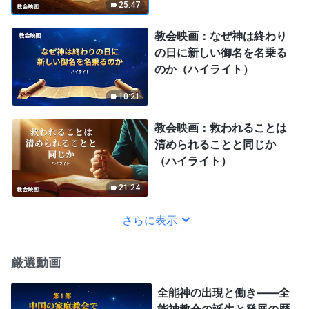
25:47
教会映画：なぜ神は終わり
の日に新しい御名を名乗る
のか（ハイライト）
10:21
教会映画：救われることは
清められることと同じか
（ハイライト）
21:24
さらに表示
厳選動画
全能神の出現と働き——全