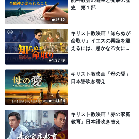
能神教会の誕生と発展の歴
史 第１部
46:12
キリスト教映画「知らぬが
命取り」イエスの再臨を迎
えるには、愚かな乙女にな
ってはならない
1:37:49
キリスト教映画「母の愛」
日本語吹き替え
1:41:34
キリスト教映画「赤の家庭
教育」日本語吹き替え