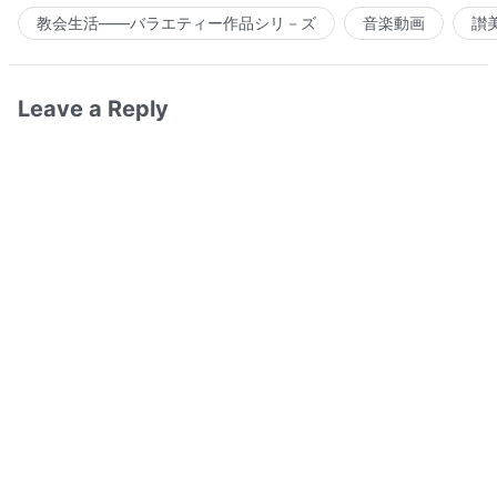
教会生活――バラエティー作品シリ－ズ
音楽動画
讃
Leave a Reply