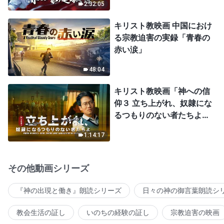
2:32:05
キリスト教映画 中国におけ
る宗教迫害の実録「青春の
赤い涙」
48:04
キリスト教映画「神への信
仰３ 立ち上がれ、奴隷にな
るつもりのない者たちよ」
日本語吹き替え
1:14:17
その他動画シリーズ
『神の出現と働き』朗読シリーズ
日々の神の御言葉朗読シ
教会生活の証し
いのちの経験の証し
宗教迫害の映画