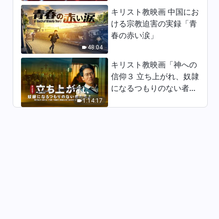
キリスト教映画 中国にお
ける宗教迫害の実録「青
春の赤い涙」
48:04
キリスト教映画「神への
信仰３ 立ち上がれ、奴隷
になるつもりのない者た
ちよ」日本語吹き替え
1:14:17