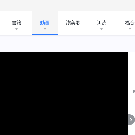
書籍
動画
讃美歌
朗読
福音