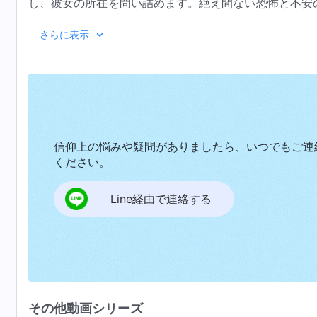
し、彼女の所在を問い詰めます。絶え間ない恐怖と不安
知ったリャン・シンチンは絶望の底に沈みます。彼女
さらに表示
り
、神にすがったのでしょうか？ そこから彼女が学ん
ださい。
信仰上の悩みや疑問がありましたら、いつでもご連
ください。
Line経由で連絡する
その他動画シリーズ