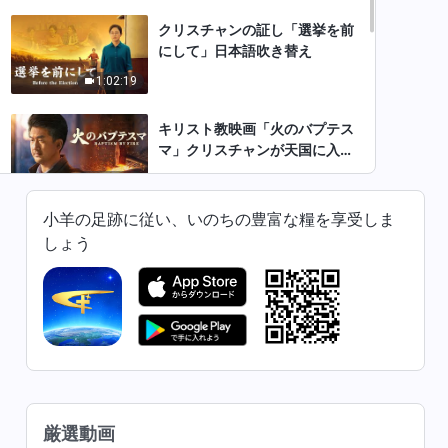
クリスチャンの証し「選挙を前
にして」日本語吹き替え
1:02:19
キリスト教映画「火のバプテス
マ」クリスチャンが天国に入る
唯一の道 日本語吹き替え
1:22:12
小羊の足跡に従い、いのちの豊富な糧を享受しま
クリスチャン映画「天国の民」
しょう
日本語吹き替え
1:49:52
クリスチャン映画「私は善
人！」正直な人のみ天の国へ入
れます 完全な映画 日本語吹き
1:22:42
替え
クリスチャン映画「救い」真の
厳選動画
救いとは何か