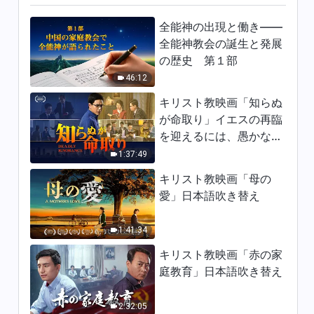
1:38:28
全能神の出現と働き——
全能神教会の誕生と発展
の歴史 第１部
46:12
キリスト教映画「知らぬ
が命取り」イエスの再臨
を迎えるには、愚かな乙
女になってはならない
1:37:49
キリスト教映画「母の
愛」日本語吹き替え
1:41:34
キリスト教映画「赤の家
庭教育」日本語吹き替え
2:32:05