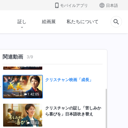
モバイルアプリ
日本語
証し
絵画展
私たちについて
クリスチャン映画「遅れてしま
った私の証し」
1:55:32
クリスチャン映画「家の内と
関連動画
3
/
9
外」日本語吹き替え
1:41:35
クリスチャン映画「成長」
1:42:05
クリスチャンの証し「苦しみか
ら喜びを」日本語吹き替え
57:03