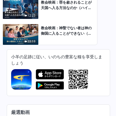
教会映画：罪を赦されることが
天国へ入る方法なのか（ハイラ
イト）
12:23
教会映画：神聖でない者は神の
御国に入ることができない（ハ
イライト）
33:19
教会映画：主が戻られるとき、
小羊の足跡に従い、いのちの豊富な糧を享受しま
私たちは即座に姿を変えて天国
しょう
へと引き上げられるのか（ハイ
30:09
ライト）
教会映画：人の堕落した性質を
神はどう清めるのか（ハイライ
ト）
32:03
教会映画：聖書と主の御名を守
ることで人は神の国に入れるの
厳選動画
か（ハイライト）