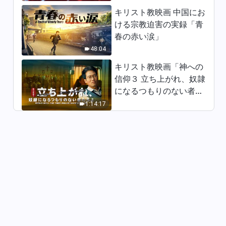
教会映画：救われることと天国
キリスト教映画 中国にお
に入ることの関係は何か（ハイ
ける宗教迫害の実録「青
ライト）
22:59
春の赤い涙」
48:04
教会映画：終わりの日の裁きを
受け入れずして神の国に入れる
キリスト教映画「神への
のか（ハイライト）
信仰３ 立ち上がれ、奴隷
30:36
になるつもりのない者た
ちよ」日本語吹き替え
教会映画：天国に入るための基
1:14:17
準は何か（ハイライト）
12:27