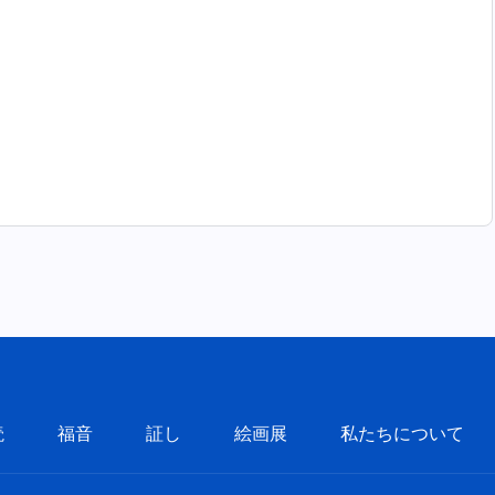
読
福音
証し
絵画展
私たちについて