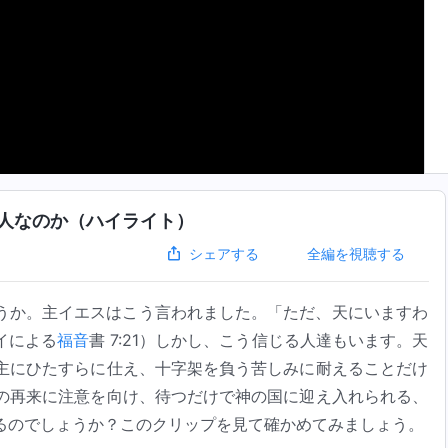
人なのか（ハイライト）
全編を視聴する
シェアする
うか。主イエスはこう言われました。「ただ、天にいますわ
イによる
福音
書 7:21）しかし、こう信じる人達もいます。天
主にひたすらに仕え、十字架を負う苦しみに耐えることだけ
の再来に注意を向け、待つだけで神の国に迎え入れられる、
るのでしょうか？このクリップを見て確かめてみましょう。