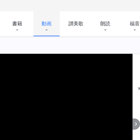
書籍
動画
讃美歌
朗読
福音