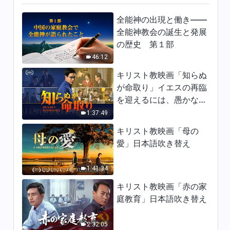
40:49
全能神の出現と働き——
教会映画：天国に引き上げられ
全能神教会の誕生と発展
る唯一の道（2）（ハイライ
の歴史 第１部
ト）
13:36
46:12
キリスト教映画「知らぬ
教会映画：天国に引き上げられ
が命取り」イエスの再臨
る唯一の道（1）（ハイライ
を迎えるには、愚かな乙
ト）
34:15
女になってはならない
1:37:49
キリスト教映画「母の
教会映画：パウロの言葉を見分
ける（ハイライト）
愛」日本語吹き替え
8:20
1:41:34
教会映画：たゆまず働くこと
キリスト教映画「赤の家
は、天にいますわが父の御旨を
庭教育」日本語吹き替え
行なっていると言えるのでしょ
11:57
うか？（ハイライト）
2:32:05