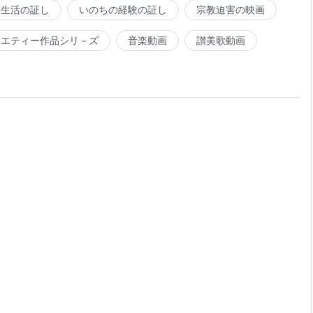
会生活の証し
いのちの経験の証し
宗教迫害の映画
ラエティー作品シリ－ズ
音楽動画
讃美歌動画