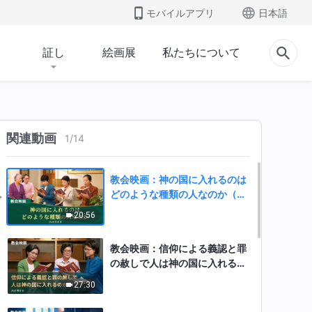
モバイルアプリ
日本語
証し
絵画展
私たちについて
関連動画
1
/
14
教会映画：神の国に入れるのは
どのような種類の人なのか（ハ
イライト）
20:56
教会映画：信仰による義認と罪
の赦しで人は神の国に入れるの
か（ハイライト）
27:30