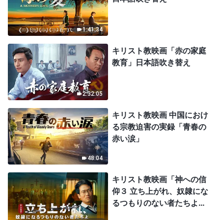
1:41:34
キリスト教映画「赤の家庭
教育」日本語吹き替え
2:32:05
キリスト教映画 中国におけ
る宗教迫害の実録「青春の
赤い涙」
48:04
キリスト教映画「神への信
仰３ 立ち上がれ、奴隷にな
るつもりのない者たちよ」
日本語吹き替え