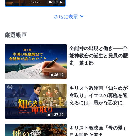
18:04
さらに表示
厳選動画
全能神の出現と働き——全
能神教会の誕生と発展の歴
史 第１部
46:12
キリスト教映画「知らぬが
命取り」イエスの再臨を迎
えるには、愚かな乙女にな
ってはならない
1:37:49
キリスト教映画「母の愛」
日本語吹き替え