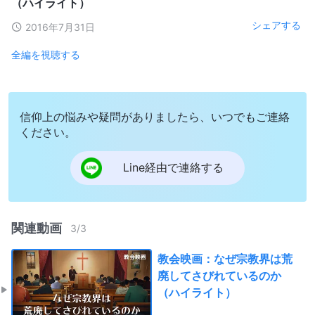
（ハイライト）
シェアする
2016年7月31日
全編を視聴する
信仰上の悩みや疑問がありましたら、いつでもご連絡
ください。
Line経由で連絡する
関連動画
3
/
3
教会映画：なぜ宗教界は荒
廃してさびれているのか
（ハイライト）