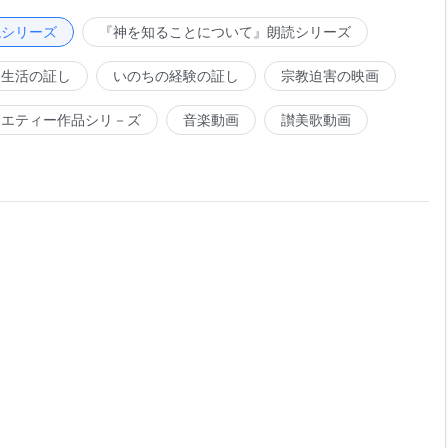
たを見ていたことがあるだろうか。わたしのことばが、あな
ろうか。わたしの話した言葉が、あなたがたの心の糸に深く
読シリーズ
『神を知ることについて』朗読シリーズ
が、わたしに底なしの淵に突き落とされることを深く恐れ、
会生活の証し
いのちの経験の証し
宗教迫害の映画
。誰がわたしのことばの内にある試練に耐えないだろう。わ
を裁くためのものではない。人間の置かれた状況を考慮し、
ラエティー作品シリ－ズ
音楽動画
讃美歌動画
るのだ。実際のところ、わたしのことばの内に、わたしの全
わたしのことばを形作る純金を受けることのできる者が、誰
とか。誰か、それをいつくしんだことがあるだろうか。