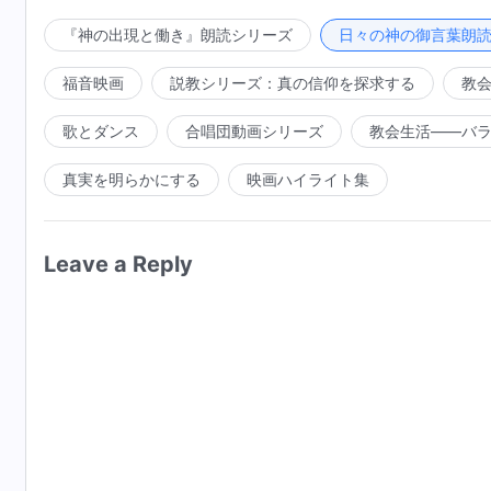
か。あなたがたの置かれた状況を考慮せずに、あなたが
たがたの心と口に確信をもたらさなかったことがあるだ
『神の出現と働き』朗読シリーズ
日々の神の御言葉朗
響かなかったことがあるだろうか。あなたがたの中の誰
福音映画
説教シリーズ：真の信仰を探求する
教
恐怖に震えることなく、わたしのことばを読んだだろう
たしのことばの内には権威があるが、これは安易に人間
歌とダンス
合唱団動画シリーズ
教会生活――バ
いつでも、わたしのことばのもつ意味を人間に示してい
真実を明らかにする
映画ハイライト集
能の力を認めることのできる人が、誰かいるだろうか。
かいるだろうか。どれほどのことばをわたしは語ったこ
Leave a Reply