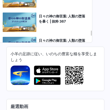
9:23
日々の神の御言葉: 人類の堕落
を暴く | 抜粋 367
12:46
日々の神の御言葉: 人類の堕落
を暴く | 抜粋 368
小羊の足跡に従い、いのちの豊富な糧を享受しま
9:04
しょう
日々の神の御言葉: 人類の堕落
を暴く | 抜粋 369
4:36
日々の神の御言葉: 人類の堕落
を暴く | 抜粋 370
5:46
厳選動画