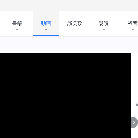
書籍
動画
讃美歌
朗読
福音