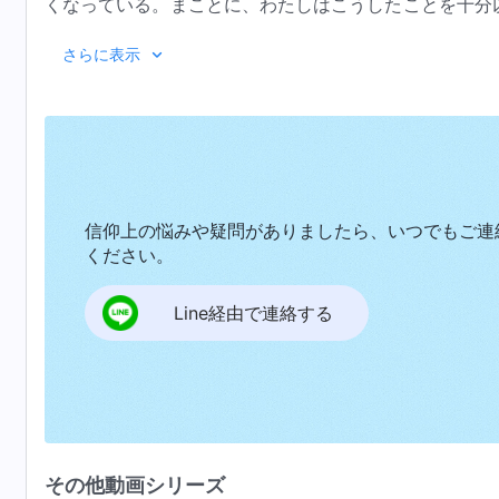
くなっている。まことに、わたしはこうしたことを十分
たい本性のため、繰り返し思い起こさせているのである
『神の出現
さらに表示
の運命を確実なものにするためなのだ。サタンが必要と
なく、救いようなく放蕩におぼれていればいるほど、抑
会を利用して、その人に取りつこうとするのだ。ひとた
空虚なものとなり、決意は穢れた霊に食べ尽くされ、不
の働きを妨害するために利用される。わたしはその気に
この状態の深刻さを知らない。みな、自分たちの聞くこ
信仰上の悩みや疑問がありましたら、いつでもご連
に何が行われたかは覚えていない。あなたは、わたしが
ください。
しに敵対したけれど、わたしは恨みに思わない。人間の
Line経由で連絡する
しない。わたしが求めるのは、放蕩せず、抑制すること
能力を超えてはいないだろう。大多数の人々は、わたし
かし、天の奥義をすべて理解するようになったら、その
だろうか。それでわたしへの愛が燃え上がるのだろうか
急がない。事実以外、わたしはけっして軽々しく人間
い。わたしがあなたがたをけなしたことがあっただろ
その他動画シリーズ