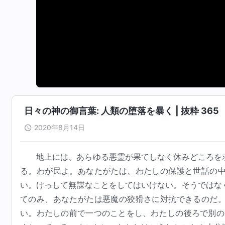
日々の神の御言葉: 人類の堕落を暴く | 抜粋 365
2020年8月14日
地上には、あらゆる悪霊が果てしなく休みどころを
る。わが民よ。あなたがたは、わたしの保護と世話の
い。けっして無謀なことをしてはいけない。そうではな
てのみ、あなたがたは悪魔の狡猾さに対抗できるのだ
い。わたしの前で一つのことをし、わたしの後ろで別の