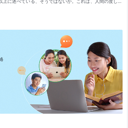
以上に述べている、そうではないか。これは、人間の度しが
。飽きるのではない。わたしの言うことはみな、あなたがた
と働き』「全宇宙への
神の言葉
、第十章」（『言葉』第1巻）より
するのは、まさに穢れた汚い場所だ。人間は、どうしようも
制することを拒む。すると、穢れた霊がますますあらゆる機
びこの道に至ると、その人の忠誠は口先だけのいい加減な、
服従になり、あるいはサタンのそそのかしに乗って、わたし
なればいつでもどこでも即座にあなたを打ち殺す。誰一人、
とをたわごとだと思って、少しも用心しようとしない。過去
絡
もう一度忘れて寛容にするのを待っているのか。人間はわた
身の丈はあまりに低いのだから、わたしは大きなことを要求
だ。まことに、この一つの条件を守ることは、あなたがたの
がさらに奥義を明かすのを見て楽しもうと、待っている。し
知識をどうするつもりなのか。それでわたしへの愛が増すの
。わたしは人間を過小評価しないし、人間についての判断を
の頭に王冠がわりのラベルをつけない。過去を振り返りなさ
うか。わたしがあなたがたを過小評価したことがあるだろう