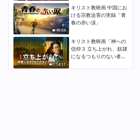
キリスト教映画 中国にお
ける宗教迫害の実録「青
春の赤い涙」
48:04
キリスト教映画「神への
信仰３ 立ち上がれ、奴隷
になるつもりのない者た
ちよ」日本語吹き替え
1:14:17