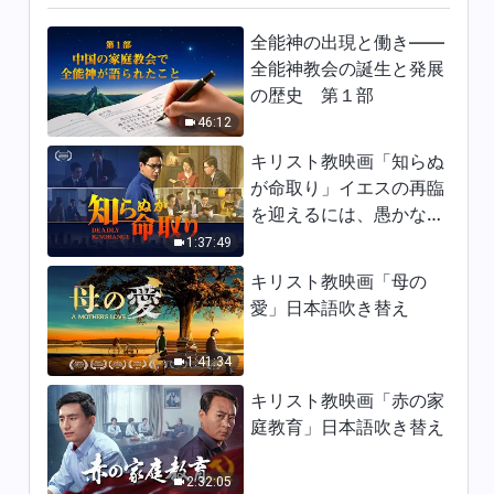
日々の神の御言葉: 人類の堕落
を暴く | 抜粋 371
全能神の出現と働き——
全能神教会の誕生と発展
9:16
の歴史 第１部
46:12
日々の神の御言葉: 人類の堕落
を暴く | 抜粋 372
キリスト教映画「知らぬ
10:42
が命取り」イエスの再臨
を迎えるには、愚かな乙
日々の神の御言葉: 人類の堕落
女になってはならない
1:37:49
を暴く | 抜粋 373
キリスト教映画「母の
10:18
愛」日本語吹き替え
1:41:34
キリスト教映画「赤の家
庭教育」日本語吹き替え
2:32:05