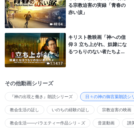
る宗教迫害の実録「青春の
赤い涙」
48:04
キリスト教映画「神への信
仰３ 立ち上がれ、奴隷にな
るつもりのない者たちよ」
日本語吹き替え
1:14:17
その他動画シリーズ
『神の出現と働き』朗読シリーズ
日々の神の御言葉朗読シ
教会生活の証し
いのちの経験の証し
宗教迫害の映画
教会生活――バラエティー作品シリ－ズ
音楽動画
讃