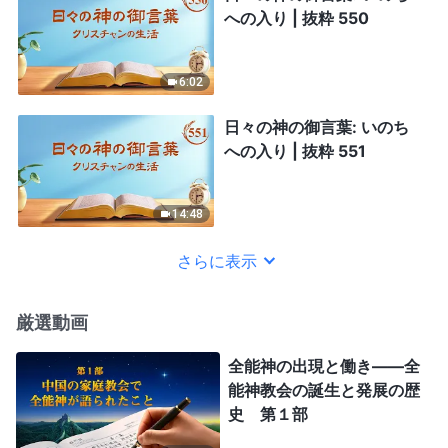
への入り | 抜粋 550
6:02
日々の神の御言葉: いのち
への入り | 抜粋 551
14:48
さらに表示
厳選動画
全能神の出現と働き——全
能神教会の誕生と発展の歴
史 第１部