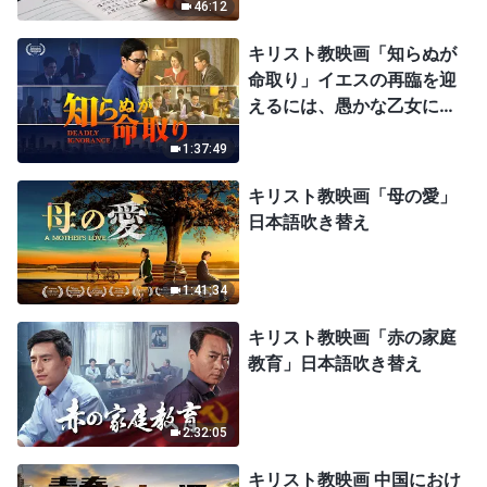
46:12
キリスト教映画「知らぬが
命取り」イエスの再臨を迎
えるには、愚かな乙女にな
ってはならない
1:37:49
キリスト教映画「母の愛」
日本語吹き替え
1:41:34
キリスト教映画「赤の家庭
教育」日本語吹き替え
2:32:05
キリスト教映画 中国におけ