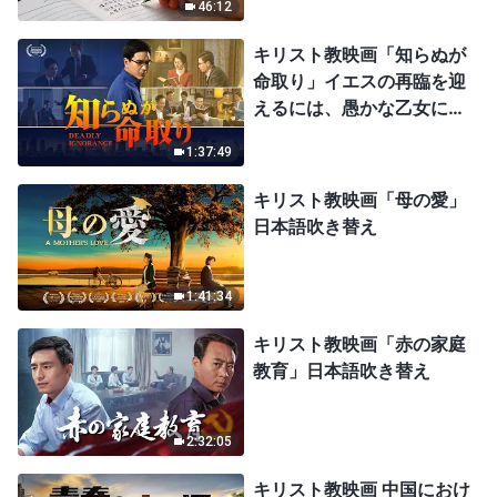
46:12
キリスト教映画「知らぬが
命取り」イエスの再臨を迎
えるには、愚かな乙女にな
ってはならない
1:37:49
キリスト教映画「母の愛」
日本語吹き替え
1:41:34
キリスト教映画「赤の家庭
教育」日本語吹き替え
2:32:05
キリスト教映画 中国におけ