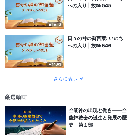
への入り | 抜粋 545
10:13
日々の神の御言葉: いのち
への入り | 抜粋 546
11:03
さらに表示
厳選動画
全能神の出現と働き——全
能神教会の誕生と発展の歴
史 第１部