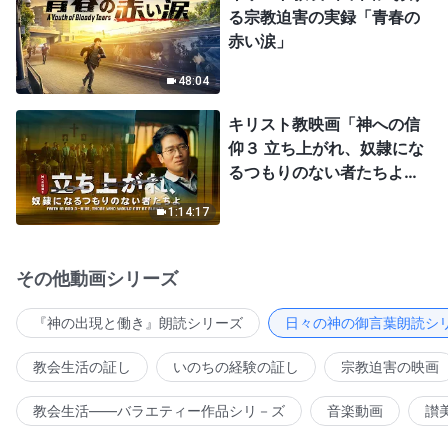
る宗教迫害の実録「青春の
赤い涙」
48:04
キリスト教映画「神への信
仰３ 立ち上がれ、奴隷にな
るつもりのない者たちよ」
日本語吹き替え
1:14:17
その他動画シリーズ
『神の出現と働き』朗読シリーズ
日々の神の御言葉朗読シ
教会生活の証し
いのちの経験の証し
宗教迫害の映画
教会生活――バラエティー作品シリ－ズ
音楽動画
讃