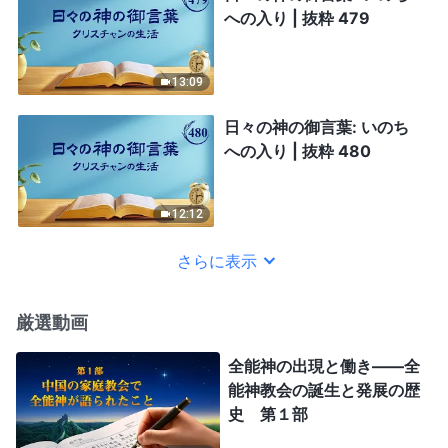
への入り | 抜粋 479
13:09
日々の神の御言葉: いのち
への入り | 抜粋 480
12:12
さらに表示
厳選動画
全能神の出現と働き——全
能神教会の誕生と発展の歴
史 第１部