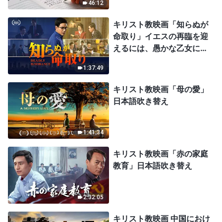
46:12
キリスト教映画「知らぬが
命取り」イエスの再臨を迎
えるには、愚かな乙女にな
ってはならない
1:37:49
キリスト教映画「母の愛」
日本語吹き替え
1:41:34
キリスト教映画「赤の家庭
教育」日本語吹き替え
2:32:05
キリスト教映画 中国におけ