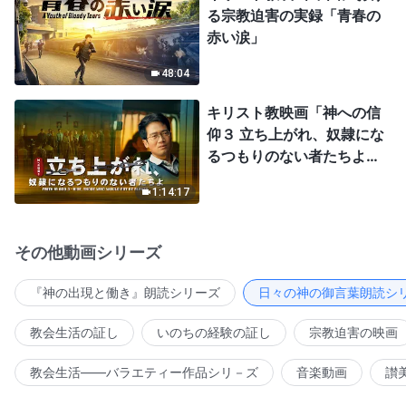
る宗教迫害の実録「青春の
赤い涙」
48:04
キリスト教映画「神への信
仰３ 立ち上がれ、奴隷にな
るつもりのない者たちよ」
日本語吹き替え
1:14:17
その他動画シリーズ
『神の出現と働き』朗読シリーズ
日々の神の御言葉朗読シ
教会生活の証し
いのちの経験の証し
宗教迫害の映画
教会生活――バラエティー作品シリ－ズ
音楽動画
讃