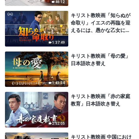
46:12
キリスト教映画「知らぬが
命取り」イエスの再臨を迎
えるには、愚かな乙女にな
ってはならない
1:37:49
キリスト教映画「母の愛」
日本語吹き替え
1:41:34
キリスト教映画「赤の家庭
教育」日本語吹き替え
2:32:05
キリスト教映画 中国におけ