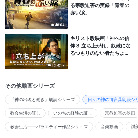
る宗教迫害の実録「青春の
赤い涙」
48:04
キリスト教映画「神への信
仰３ 立ち上がれ、奴隷にな
るつもりのない者たちよ」
日本語吹き替え
1:14:17
その他動画シリーズ
『神の出現と働き』朗読シリーズ
日々の神の御言葉朗読シ
教会生活の証し
いのちの経験の証し
宗教迫害の映画
教会生活――バラエティー作品シリ－ズ
音楽動画
讃