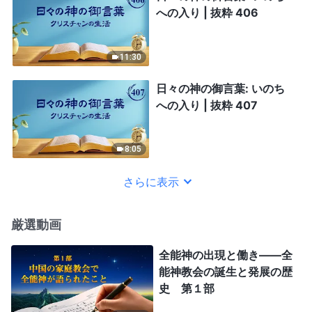
への入り | 抜粋 406
11:30
日々の神の御言葉: いのち
への入り | 抜粋 407
8:05
さらに表示
厳選動画
全能神の出現と働き——全
能神教会の誕生と発展の歴
史 第１部