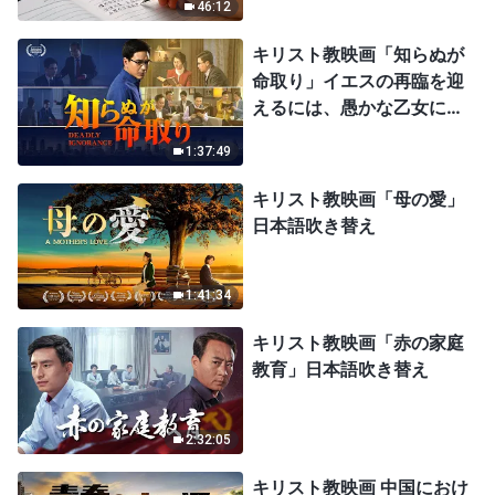
46:12
キリスト教映画「知らぬが
命取り」イエスの再臨を迎
えるには、愚かな乙女にな
ってはならない
1:37:49
キリスト教映画「母の愛」
日本語吹き替え
1:41:34
キリスト教映画「赤の家庭
教育」日本語吹き替え
2:32:05
キリスト教映画 中国におけ