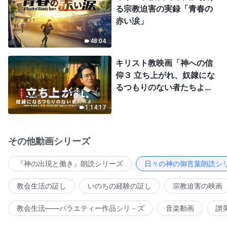
る宗教迫害の実録「青春の
赤い涙」
48:04
キリスト教映画「神への信
仰３ 立ち上がれ、奴隷にな
るつもりのない者たちよ」
日本語吹き替え
1:14:17
その他動画シリーズ
『神の出現と働き』朗読シリーズ
日々の神の御言葉朗読シ
教会生活の証し
いのちの経験の証し
宗教迫害の映画
教会生活――バラエティー作品シリ－ズ
音楽動画
讃