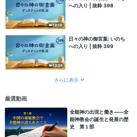
への入り | 抜粋 398
10:18
日々の神の御言葉: いのち
への入り | 抜粋 399
13:24
さらに表示
厳選動画
全能神の出現と働き——全
能神教会の誕生と発展の歴
史 第１部