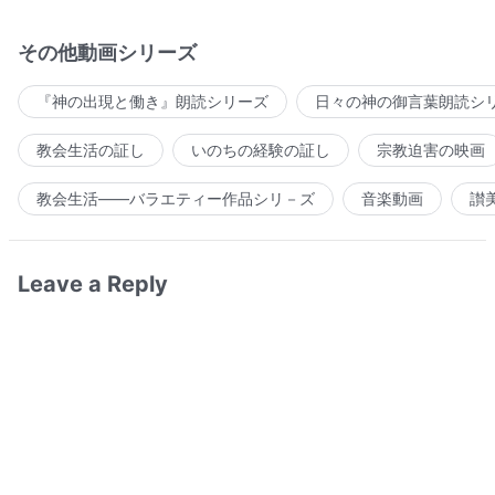
その他動画シリーズ
『神の出現と働き』朗読シリーズ
日々の神の御言葉朗読シ
教会生活の証し
いのちの経験の証し
宗教迫害の映画
教会生活――バラエティー作品シリ－ズ
音楽動画
讃
Leave a Reply