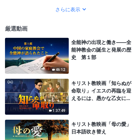
さらに表示
厳選動画
全能神の出現と働き——全
能神教会の誕生と発展の歴
史 第１部
46:12
キリスト教映画「知らぬが
命取り」イエスの再臨を迎
えるには、愚かな乙女にな
ってはならない
1:37:49
キリスト教映画「母の愛」
日本語吹き替え