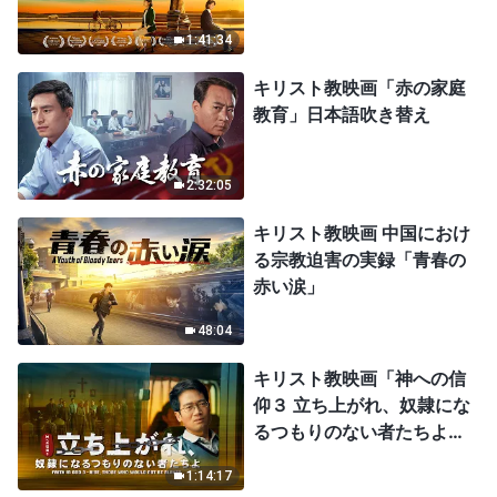
1:41:34
キリスト教映画「赤の家庭
教育」日本語吹き替え
2:32:05
キリスト教映画 中国におけ
る宗教迫害の実録「青春の
赤い涙」
48:04
キリスト教映画「神への信
仰３ 立ち上がれ、奴隷にな
るつもりのない者たちよ」
日本語吹き替え
1:14:17