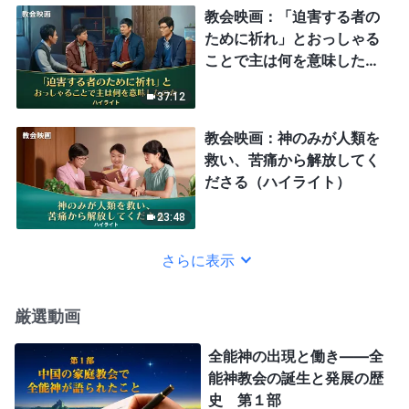
教会映画：「迫害する者の
ために祈れ」とおっしゃる
ことで主は何を意味したの
か（ハイライト）
37:12
教会映画：神のみが人類を
救い、苦痛から解放してく
ださる（ハイライト）
23:48
さらに表示
厳選動画
全能神の出現と働き——全
能神教会の誕生と発展の歴
史 第１部