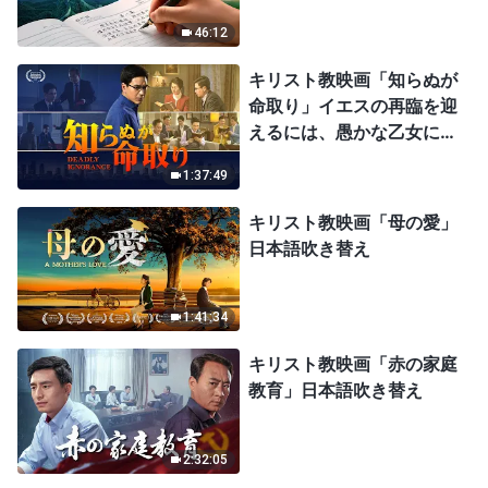
46:12
キリスト教映画「知らぬが
命取り」イエスの再臨を迎
えるには、愚かな乙女にな
ってはならない
1:37:49
キリスト教映画「母の愛」
日本語吹き替え
1:41:34
キリスト教映画「赤の家庭
教育」日本語吹き替え
2:32:05