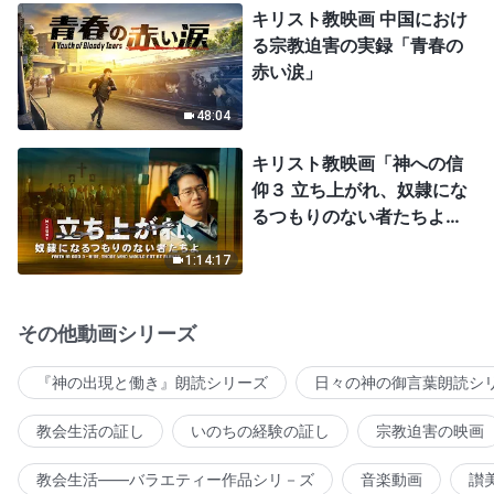
キリスト教映画 中国におけ
る宗教迫害の実録「青春の
赤い涙」
48:04
キリスト教映画「神への信
仰３ 立ち上がれ、奴隷にな
るつもりのない者たちよ」
日本語吹き替え
1:14:17
その他動画シリーズ
『神の出現と働き』朗読シリーズ
日々の神の御言葉朗読シ
教会生活の証し
いのちの経験の証し
宗教迫害の映画
教会生活――バラエティー作品シリ－ズ
音楽動画
讃