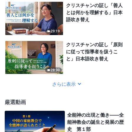
クリスチャンの証し「善人
とは何かを理解する」日本
語吹き替え
29:19
クリスチャンの証し「原則
に従って指導者を扱うこ
と」日本語吹き替え
28:30
さらに表示
厳選動画
全能神の出現と働き——全
能神教会の誕生と発展の歴
史 第１部