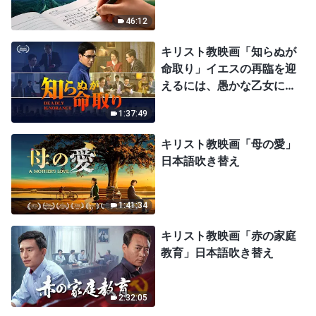
46:12
キリスト教映画「知らぬが
命取り」イエスの再臨を迎
えるには、愚かな乙女にな
ってはならない
1:37:49
キリスト教映画「母の愛」
日本語吹き替え
1:41:34
キリスト教映画「赤の家庭
教育」日本語吹き替え
2:32:05