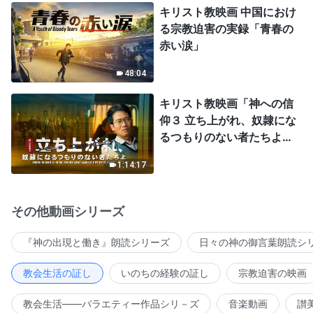
キリスト教映画 中国におけ
る宗教迫害の実録「青春の
赤い涙」
48:04
キリスト教映画「神への信
仰３ 立ち上がれ、奴隷にな
るつもりのない者たちよ」
日本語吹き替え
1:14:17
その他動画シリーズ
『神の出現と働き』朗読シリーズ
日々の神の御言葉朗読シ
教会生活の証し
いのちの経験の証し
宗教迫害の映画
教会生活――バラエティー作品シリ－ズ
音楽動画
讃