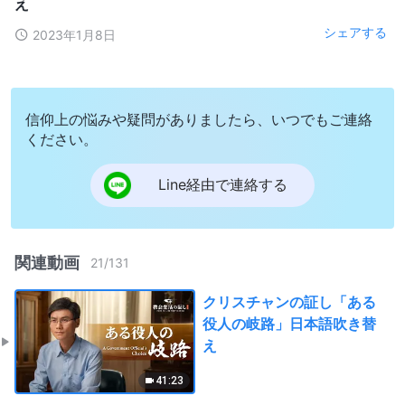
え
シェアする
2023年1月8日
信仰上の悩みや疑問がありましたら、いつでもご連絡
ください。
Line経由で連絡する
関連動画
21
/
131
クリスチャンの証し「ある
役人の岐路」日本語吹き替
え
41:23