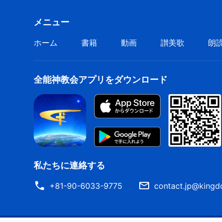
裁きはすべて人のためである
メニュー
だからもし創造主が人の運命を握っているとしたら
ホーム
書籍
動画
讃美歌
朗
人はどうして自分を掌握できるだろうか？
人はどうして自分を掌握できるだろうか？
全能神教会アプリをダウンロード
『小羊に従って新しい歌を歌おう』より
私たちに連絡する
+81-90-6033-9775
contact.jp@kingd