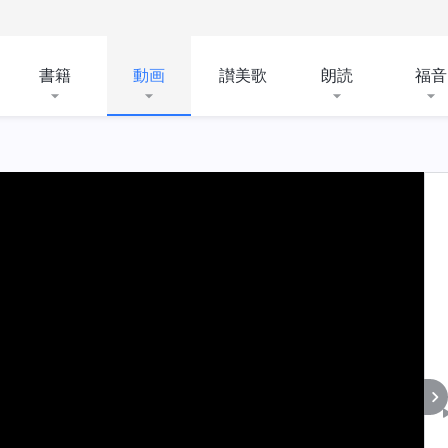
書籍
動画
讃美歌
朗読
福音