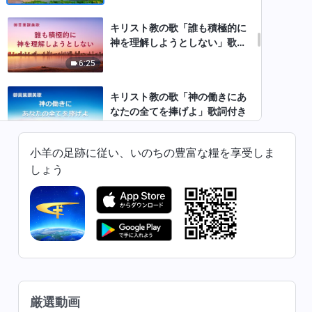
キリスト教の歌「誰も積極的に
神を理解しようとしない」歌詞
付き
6:25
キリスト教の歌「神の働きにあ
なたの全てを捧げよ」歌詞付き
5:40
小羊の足跡に従い、いのちの豊富な糧を享受しま
キリスト教賛美歌「神は栄光と
しょう
共に世界の東に現れた」歌詞付
き
7:14
キリスト教の歌「終わりの日の
征服の働きの内幕」歌詞付き
4:08
厳選動画
ゴスペル音楽「キリストの本質