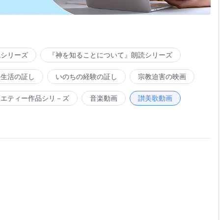
読シリーズ
『神を知ることについて』朗読シリーズ
会生活の証し
いのちの経験の証し
宗教迫害の映画
ラエティー作品シリ－ズ
音楽動画
讃美歌動画