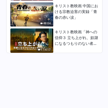
キリスト教映画 中国にお
キリスト教賛美歌「終わりの日
ける宗教迫害の実録「青
に神は言葉で人を裁き清める」
春の赤い涙」
歌詞付き
4:14
48:04
キリスト教映画「神への
キリスト教賛美歌「人間への神
信仰３ 立ち上がれ、奴隷
の憐れみは止んだことはない」
になるつもりのない者た
歌詞付き
4:27
ちよ」日本語吹き替え
1:14:17
キリスト教の歌「信仰は鍛錬に
よって生まれる」歌詞付き
5:16
キリスト教の歌「観念や想像は
決して神を知る助けにならな
い」歌詞付き
5:49
キリスト教の歌「征服の業に秘