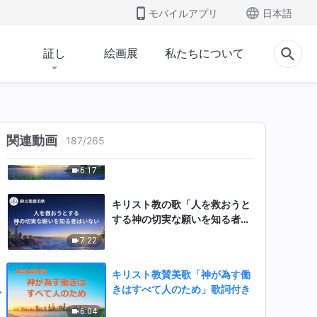
人を完全にする最良の方法」歌
モバイルアプリ
日本語
詞付き
5:37
証し
絵画展
私たちについて
キリスト教の歌「神を信じる道
とは神を愛する道」Praise and
Worship 歌詞付き
5:11
キリスト教の歌「これがあなた
関連動画
187
/
265
方の信仰なのか」歌詞付き
6:17
キリスト教の歌「人を救おうと
する神の切実な願いを知る者は
いない」歌詞付き
7:22
キリスト教賛美歌「神が為す働
きはすべて人のため」歌詞付き
6:04