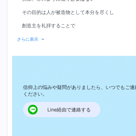
その目的は人が被造物として本分を尽くし
創造主を礼拝することで
その後素晴らしい終着点に入ることができる
さらに表示
神がどのように人を罰しても
それは人の救いのためであり
神が人から肉の願いを奪うのは
信仰上の悩みや疑問がありましたら、いつでもご連
清めのためである
ください。
これは人の生存のためであり
Line経由で連絡する
裁きはすべて人のためである
だからもし創造主が人の運命を握っているとしたら