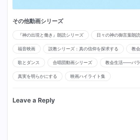
人はどうして自分を掌握できるだろうか？
その他動画シリーズ
人の運命は神の手中に握られている
『神の出現と働き』朗読シリーズ
日々の神の御言葉朗
手中に握られている
福音映画
説教シリーズ：真の信仰を探求する
教
あなたは慌ていそしんでいるが
歌とダンス
合唱団動画シリーズ
教会生活――バ
自分自身を掌握できていない
真実を明らかにする
映画ハイライト集
もしもあなたが自分の前途を知り
自分の運命を掌握できるとしたら
Leave a Reply
あなたは
それでも神が造ったものと呼ばれるだろうか？
神がどのように働こうが