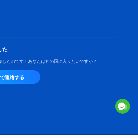
ゴスペル音楽「神の国の時代に
は神は言葉によって人を完全に
する」歌詞付き
07:36
キリスト教の歌「あなたは神の
現在の働きに従うのか」歌詞付
した
き
05:40
臨したのです！あなたは神の国に入りたいですか？
キリスト教音楽「真理を実践す
由で連絡する
るには真の代価が必要である」
歌詞付き
4:57
ゴスペル音楽「二千年に及ぶ切
望」歌詞付き
4:47
キリスト教の歌「人間を救う働