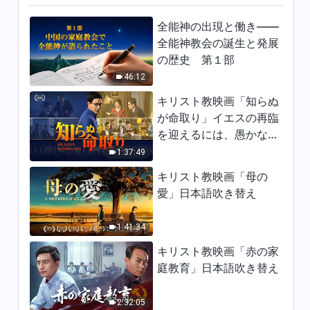
は神」歌詞付き
全能神の出現と働き——
6:21
全能神教会の誕生と発展
の歴史 第１部
キリスト教の歌「誰も神の到来
に気づいていない」歌詞付き
46:12
5:22
キリスト教映画「知らぬ
が命取り」イエスの再臨
キリスト教賛美歌「受肉の神だ
を迎えるには、愚かな乙
けが人を完全に救うことができ
女になってはならない
1:37:49
る」歌詞付き
6:09
キリスト教映画「母の
愛」日本語吹き替え
キリスト教賛美歌「終わりの日
に神は異邦人の間でより偉大で
新しい働きをなした」歌詞付き
1:41:34
5:24
キリスト教映画「赤の家
庭教育」日本語吹き替え
キリスト教の歌「神の御心を行
うために生きることは最も意義
あること」歌詞付き
2:32:05
4:22