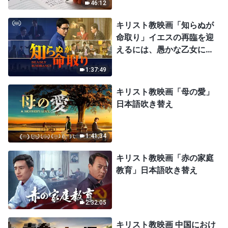
46:12
キリスト教映画「知らぬが
命取り」イエスの再臨を迎
えるには、愚かな乙女にな
ってはならない
1:37:49
キリスト教映画「母の愛」
日本語吹き替え
1:41:34
キリスト教映画「赤の家庭
教育」日本語吹き替え
2:32:05
キリスト教映画 中国におけ