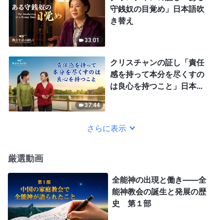
守銭奴の目覚め」日本語吹
き替え
33:01
クリスチャンの証し「責任
感を持って本分を尽くすの
は良心を持つこと」日本語
吹き替え
37:44
さらに表示
厳選動画
全能神の出現と働き——全
能神教会の誕生と発展の歴
史 第１部