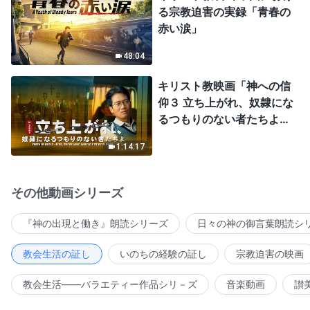
る宗教迫害の実録「青春の
赤い涙」
48:04
キリスト教映画「神への信
仰３ 立ち上がれ、奴隷にな
るつもりのない者たちよ」
日本語吹き替え
1:14:17
その他動画シリーズ
『神の出現と働き』朗読シリーズ
日々の神の御言葉朗読シ
教会生活の証し
いのちの経験の証し
宗教迫害の映画
教会生活――バラエティー作品シリ－ズ
音楽動画
讃