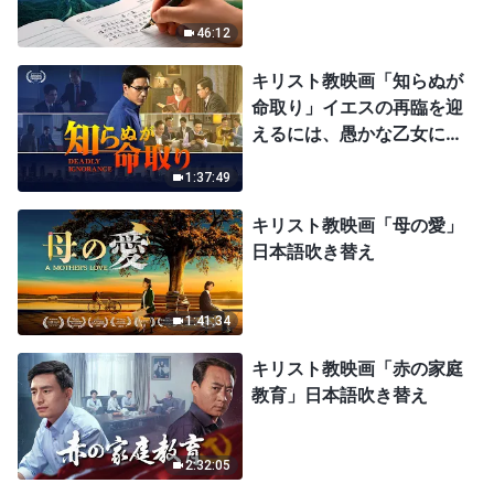
46:12
キリスト教映画「知らぬが
命取り」イエスの再臨を迎
えるには、愚かな乙女にな
ってはならない
1:37:49
キリスト教映画「母の愛」
日本語吹き替え
1:41:34
キリスト教映画「赤の家庭
教育」日本語吹き替え
2:32:05