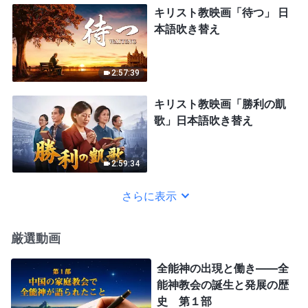
キリスト教映画「待つ」 日
本語吹き替え
2:57:39
キリスト教映画「勝利の凱
歌」日本語吹き替え
2:59:34
さらに表示
厳選動画
全能神の出現と働き——全
能神教会の誕生と発展の歴
史 第１部