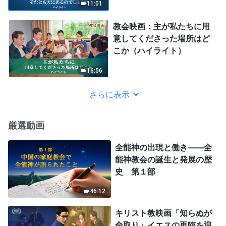
11:01
教会映画：主が私たちに用
意してくださった場所はど
こか（ハイライト）
16:56
さらに表示
厳選動画
全能神の出現と働き——全
能神教会の誕生と発展の歴
史 第１部
46:12
キリスト教映画「知らぬが
命取り」イエスの再臨を迎