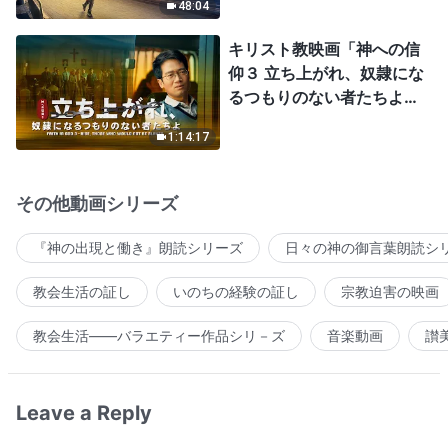
48:04
キリスト教映画「神への信
仰３ 立ち上がれ、奴隷にな
るつもりのない者たちよ」
日本語吹き替え
1:14:17
その他動画シリーズ
『神の出現と働き』朗読シリーズ
日々の神の御言葉朗読シ
教会生活の証し
いのちの経験の証し
宗教迫害の映画
教会生活――バラエティー作品シリ－ズ
音楽動画
讃
Leave a Reply