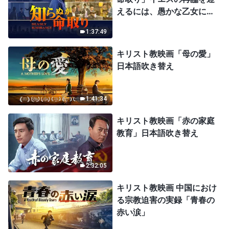
えるには、愚かな乙女にな
ってはならない
1:37:49
キリスト教映画「母の愛」
日本語吹き替え
1:41:34
キリスト教映画「赤の家庭
教育」日本語吹き替え
2:32:05
キリスト教映画 中国におけ
る宗教迫害の実録「青春の
赤い涙」