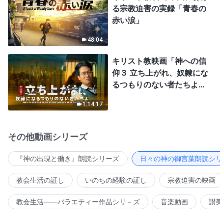
る宗教迫害の実録「青春の
赤い涙」
48:04
キリスト教映画「神への信
仰３ 立ち上がれ、奴隷にな
るつもりのない者たちよ」
日本語吹き替え
1:14:17
その他動画シリーズ
『神の出現と働き』朗読シリーズ
日々の神の御言葉朗読シ
教会生活の証し
いのちの経験の証し
宗教迫害の映画
教会生活――バラエティー作品シリ－ズ
音楽動画
讃