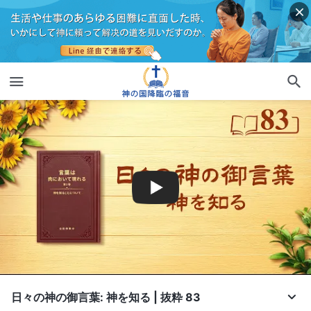
日々の神の御言葉: 神を知る | 抜粋 83