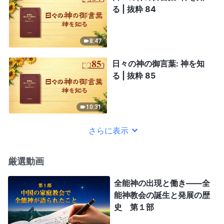
る | 抜粋 84
8:47
日々の神の御言葉: 神を知
る | 抜粋 85
10:31
さらに表示
厳選動画
全能神の出現と働き——全
能神教会の誕生と発展の歴
史 第１部