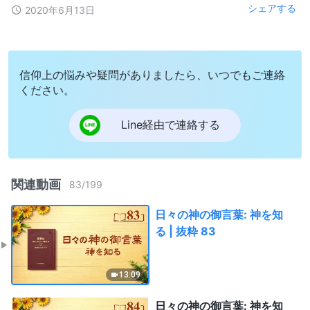
シェアする
2020年6月13日
信仰上の悩みや疑問がありましたら、いつでもご連絡
ください。
Line経由で連絡する
関連動画
83
/
199
日々の神の御言葉: 神を知
る | 抜粋 83
13:09
日々の神の御言葉: 神を知