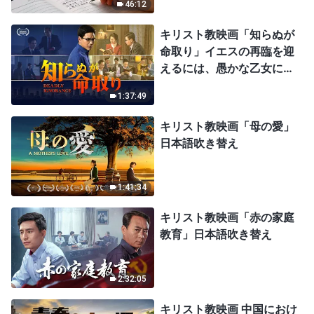
46:12
キリスト教映画「知らぬが
命取り」イエスの再臨を迎
えるには、愚かな乙女にな
ってはならない
1:37:49
キリスト教映画「母の愛」
日本語吹き替え
1:41:34
キリスト教映画「赤の家庭
教育」日本語吹き替え
2:32:05
キリスト教映画 中国におけ