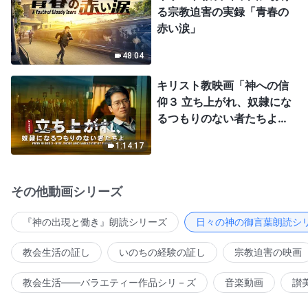
る宗教迫害の実録「青春の
赤い涙」
48:04
キリスト教映画「神への信
仰３ 立ち上がれ、奴隷にな
るつもりのない者たちよ」
日本語吹き替え
1:14:17
その他動画シリーズ
『神の出現と働き』朗読シリーズ
日々の神の御言葉朗読シ
教会生活の証し
いのちの経験の証し
宗教迫害の映画
教会生活――バラエティー作品シリ－ズ
音楽動画
讃