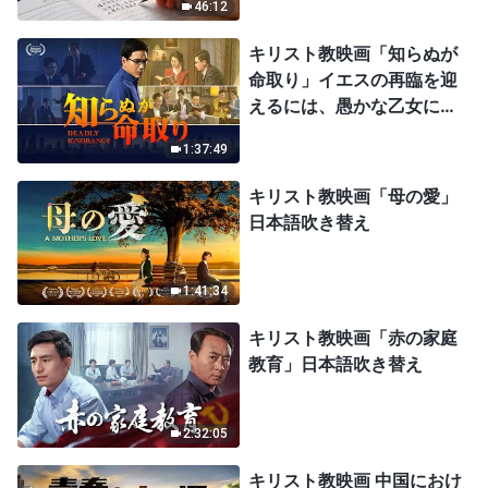
46:12
キリスト教映画「知らぬが
命取り」イエスの再臨を迎
えるには、愚かな乙女にな
ってはならない
1:37:49
キリスト教映画「母の愛」
日本語吹き替え
1:41:34
キリスト教映画「赤の家庭
教育」日本語吹き替え
2:32:05
キリスト教映画 中国におけ