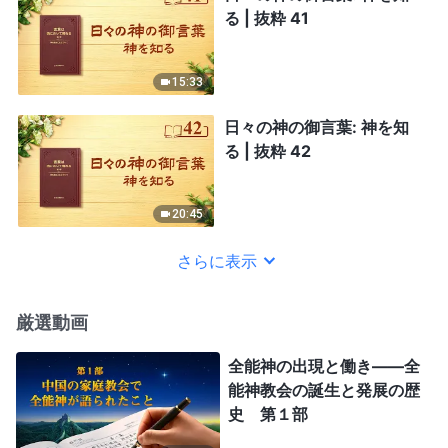
る | 抜粋 41
15:33
日々の神の御言葉: 神を知
る | 抜粋 42
20:45
さらに表示
厳選動画
全能神の出現と働き——全
能神教会の誕生と発展の歴
史 第１部