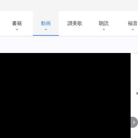
書籍
動画
讃美歌
朗読
福音