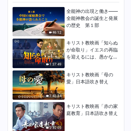
5）
1:05:37
全能神の出現と働き——
全能神教会の誕生と発展
神の御言葉「神の働き、神の性
の歴史 第１部
質、そして神自身 ２」（その
46:12
6）
1:17:16
キリスト教映画「知らぬ
が命取り」イエスの再臨
神の御言葉「神の働き、神の性
を迎えるには、愚かな乙
質、そして神自身 ２」（その
女になってはならない
7）
1:37:49
20:38
キリスト教映画「母の
神の御言葉「神の働き、神の性
愛」日本語吹き替え
質、そして神自身 ３」（その
１）
41:39
1:41:34
キリスト教映画「赤の家
神の御言葉「神の働き、神の性
庭教育」日本語吹き替え
質、そして神自身 ３」（その
２）
1:40:17
2:32:05