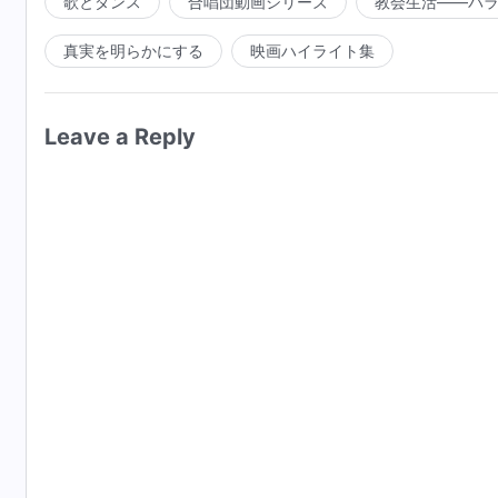
歌とダンス
合唱団動画シリーズ
教会生活――バ
真実を明らかにする
映画ハイライト集
Leave a Reply