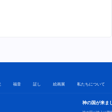
読
福音
証し
絵画展
私たちについて
神の国が来ま