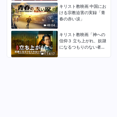
キリスト教映画 中国にお
神の御言葉「神の働き、神の性
ける宗教迫害の実録「青
質、そして神自身 ３」（その
３）
春の赤い涙」
41:57
48:04
神の御言葉「神の働き、神の性
キリスト教映画「神への
質、そして神自身 ３」（その
信仰３ 立ち上がれ、奴隷
４）
になるつもりのない者た
46:00
ちよ」日本語吹き替え
1:14:17
神の御言葉「神の働き、神の性
質、そして神自身 ３」（その
５）
26:12
神の御言葉「神の働き、神の性
質、そして神自身 ３」（その
６）
1:08:20
神の御言葉「唯一無二の神自身
1 神の権威（1）」（その1）