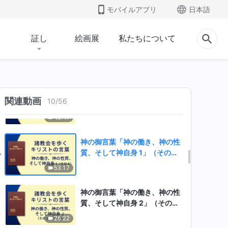
質、そして神自身 １（その
モバイルアプリ
日本語
１）」
40:44
証し
絵画展
私たちについて
神の御言葉「神の働き、神の性
質、そして神自身 1」（その
2）
47:39
神の御言葉「神の働き、神の性
関連動画
10
/
56
質、そして神自身 １（その
３）」
40:41
神の御言葉「神の働き、神の性
質、そして神自身 1」（その
4）
53:17
神の御言葉「神の働き、神の性
質、そして神自身 2」（その
1） パート1
26:22