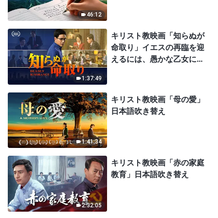
46:12
キリスト教映画「知らぬが
命取り」イエスの再臨を迎
えるには、愚かな乙女にな
ってはならない
1:37:49
キリスト教映画「母の愛」
日本語吹き替え
1:41:34
キリスト教映画「赤の家庭
教育」日本語吹き替え
2:32:05