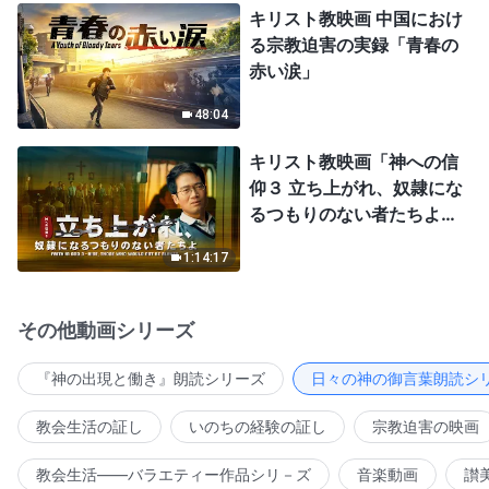
キリスト教映画 中国におけ
る宗教迫害の実録「青春の
赤い涙」
48:04
キリスト教映画「神への信
仰３ 立ち上がれ、奴隷にな
るつもりのない者たちよ」
日本語吹き替え
1:14:17
その他動画シリーズ
『神の出現と働き』朗読シリーズ
日々の神の御言葉朗読シ
教会生活の証し
いのちの経験の証し
宗教迫害の映画
教会生活――バラエティー作品シリ－ズ
音楽動画
讃