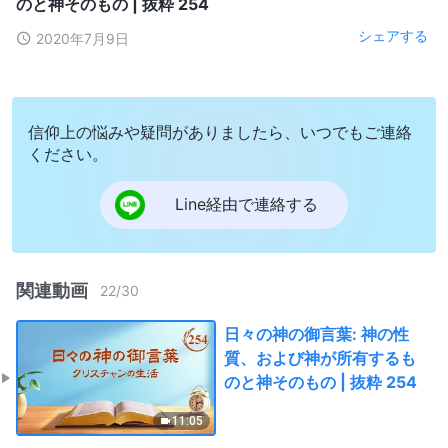
のと神そのもの | 抜粋 254
シェアする
2020年7月9日
信仰上の悩みや疑問がありましたら、いつでもご連絡
ください。
Line経由で連絡する
関連動画
22
/
30
日々の神の御言葉: 神の性
質、および神が所有するも
のと神そのもの | 抜粋 254
11:05