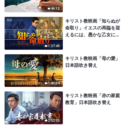
46:12
キリスト教映画「知らぬが
命取り」イエスの再臨を迎
えるには、愚かな乙女にな
ってはならない
1:37:49
キリスト教映画「母の愛」
日本語吹き替え
1:41:34
キリスト教映画「赤の家庭
教育」日本語吹き替え
2:32:05