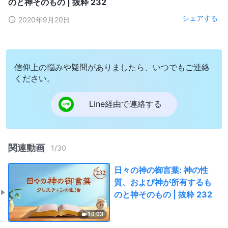
のと神そのもの | 抜粋 232
シェアする
2020年9月20日
信仰上の悩みや疑問がありましたら、いつでもご連絡
ください。
Line経由で連絡する
関連動画
1
/
30
日々の神の御言葉: 神の性
質、および神が所有するも
のと神そのもの | 抜粋 232
10:03