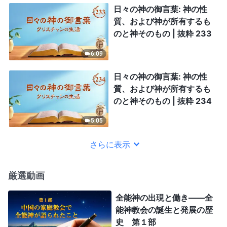
日々の神の御言葉: 神の性
質、および神が所有するも
のと神そのもの | 抜粋 233
6:09
日々の神の御言葉: 神の性
質、および神が所有するも
のと神そのもの | 抜粋 234
5:05
さらに表示
厳選動画
全能神の出現と働き——全
能神教会の誕生と発展の歴
史 第１部