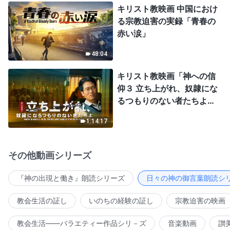
キリスト教映画 中国におけ
る宗教迫害の実録「青春の
赤い涙」
48:04
キリスト教映画「神への信
仰３ 立ち上がれ、奴隷にな
るつもりのない者たちよ」
日本語吹き替え
1:14:17
その他動画シリーズ
『神の出現と働き』朗読シリーズ
日々の神の御言葉朗読シ
教会生活の証し
いのちの経験の証し
宗教迫害の映画
教会生活――バラエティー作品シリ－ズ
音楽動画
讃