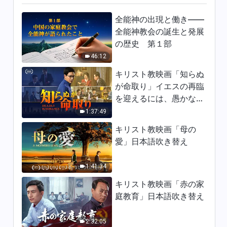
9:36
全能神の出現と働き——
全能神教会の誕生と発展
日々の神の御言葉: 神の出現と
の歴史 第１部
働き | 抜粋 60
46:12
6:59
キリスト教映画「知らぬ
が命取り」イエスの再臨
日々の神の御言葉: 神の出現と
を迎えるには、愚かな乙
働き | 抜粋 61
女になってはならない
1:37:49
7:33
キリスト教映画「母の
日々の神の御言葉: 神の出現と
愛」日本語吹き替え
働き | 抜粋 62
4:50
1:41:34
キリスト教映画「赤の家
日々の神の御言葉: 神の出現と
庭教育」日本語吹き替え
働き | 抜粋 63
14:09
2:32:05