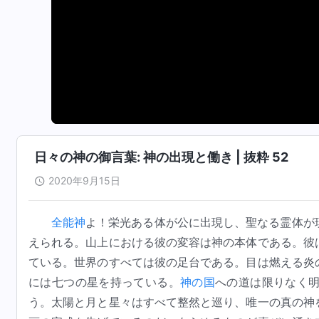
日々の神の御言葉: 神の出現と働き | 抜粋 52
2020年9月15日
全能神
よ！栄光ある体が公に出現し、聖なる霊体が
えられる。山上における彼の変容は神の本体である。彼
ている。世界のすべては彼の足台である。目は燃える炎
には七つの星を持っている。
神の国
への道は限りなく
う。太陽と月と星々はすべて整然と巡り、唯一の真の神