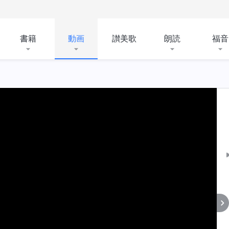
書籍
動画
讃美歌
朗読
福音