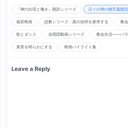
全能神が栄光の体を現し、神の聖なる体が現れた。
『神の出現と働き』朗読シリーズ
日々の神の御言葉朗
った。神の変容は神の真の姿である。金の冠を冠り、白
の眼は炎のようで、口には諸刃の剣、右手には七つの星
福音映画
説教シリーズ：真の信仰を探求する
教
び、太陽、月、星は巡り、秩序ある配置の中で、唯一の
歌とダンス
合唱団動画シリーズ
教会生活――バ
迎するのだ！皆が神を歓呼して喜び踊る。全能神は栄光
の山に昇った。国々は歓呼し、万民は高らかに歌う。シ
真実を明らかにする
映画ハイライト集
も思わなかった。彼に今日会うことができた。日々神と
与えてくれる。生活、言葉、行い、思い、考えを一歩ず
Leave a Reply
しも誰かの心が不従順であれば、裁きがすぐにやってく
光と恵みを受け、神の国の中で共に治める。何という喜
て、新しい事に気づく。霊の眼を開こう！奥義が明らか
めないで！素晴らしい生活へ進み続けるのだ！甘さを
だ！神は全てを包み満ち溢れて、私たちに欠けるもの
ば、何もかもが変わるだろう。私たちの生活はすべてを
だろう。