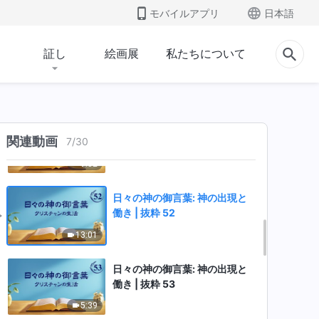
働き | 抜粋 49
モバイルアプリ
日本語
8:54
証し
絵画展
私たちについて
日々の神の御言葉: 神の出現と
働き | 抜粋 50
9:57
日々の神の御言葉: 神の出現と
関連動画
7
/
30
働き | 抜粋 51
9:32
日々の神の御言葉: 神の出現と
働き | 抜粋 52
13:01
日々の神の御言葉: 神の出現と
働き | 抜粋 53
5:39