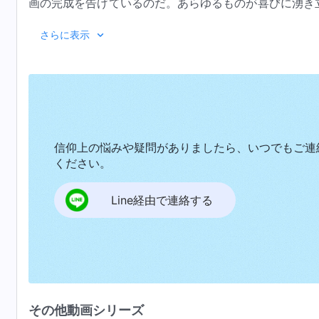
画の完成を告げているのだ。あらゆるものが喜びに湧き
っている。歌え、全能者の勝利の旗は威厳ある壮大なシ
神と共に食べ、共に過ごし、共に暮らし、神と共に
さらに表示
を上げ、すべての人々が歌い、シオンの山は喜び笑って
権を共有し、共に神の国にいる──おお、何という喜び
れるなどとは思わなかったが、今日それを見たのだ。日
日々話をして常に語り合い、日々新しい啓示と新たな識
物や飲み物を豊かに与えてくださる。生活、言葉、行動
うになり、霊のすべての奥義が私たちに露わにされる
る。道の一歩一歩が神によって導かれ、反抗的な心には
く、ひたすら前へと突き進みなさい。先にはもっと素晴
となく、常に神の中に入ることを求めなさい。神はすべ
信仰上の悩みや疑問がありましたら、いつでもご連
ものを持っている。積極的に協力し、神の中に入りなさ
ください。
超越。超越。真の超越。神の超越したいのちは内に
超越したものになり、どんな人間も物事も、それを邪魔
世俗的なものを超越し、夫や子供たちへの愛着もまった
Line経由で連絡する
たちを邪魔しようとはしない。私たちはすべての災いを
だ。私たちは足元にサタンを踏みにじり、教会のために
て上げることはキリストの中にあり、栄光の体が現れた
『神の出現と働
全能神の聖
その他動画シリーズ