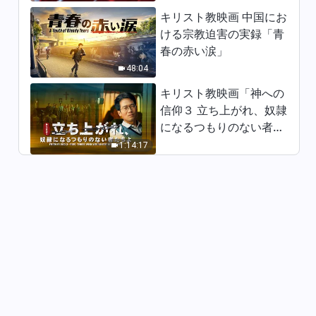
キリスト教映画 中国にお
日々の神の御言葉: 神の出現と
ける宗教迫害の実録「青
働き | 抜粋 64
春の赤い涙」
10:54
48:04
日々の神の御言葉: 神の出現と
キリスト教映画「神への
働き | 抜粋 65
信仰３ 立ち上がれ、奴隷
になるつもりのない者た
14:53
ちよ」日本語吹き替え
1:14:17
日々の神の御言葉: 神の出現と
働き | 抜粋 66
14:59
日々の神の御言葉: 神の出現と
働き | 抜粋 67
9:28
日々の神の御言葉: 神の出現と
働き | 抜粋 68