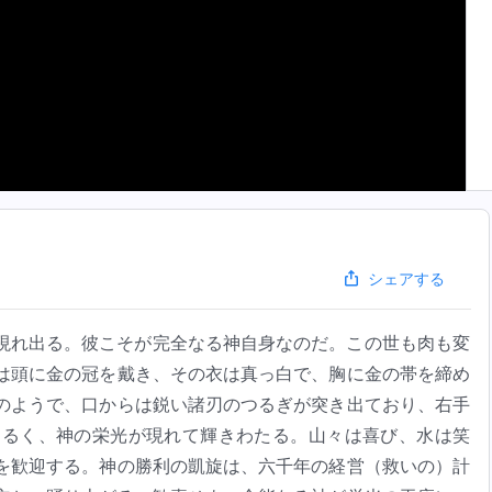
シェアする
現れ出る。彼こそが完全なる神自身なのだ。この世も肉も変
は頭に金の冠を戴き、その衣は真っ白で、胸に金の帯を締め
のようで、口からは鋭い諸刃のつるぎが突き出ており、右手
明るく、神の栄光が現れて輝きわたる。山々は喜び、水は笑
を歓迎する。神の勝利の凱旋は、六千年の経営（救いの）計