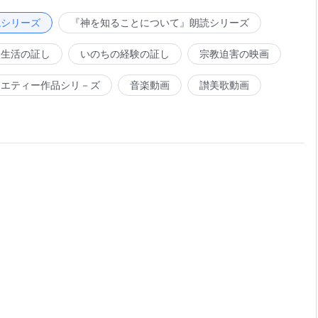
彼は神自身であり真の神である。世界は変わり肉もまた変わ
読シリーズ
『神を知ることについて』朗読シリーズ
い衣まとい、金の帯、胸に巻く。世界の万物は神の足台、神
。神の国の道は無限で明るく。神の栄光が輝く。山と川は喜
会生活の証し
いのちの経験の証し
宗教迫害の映画
真の神六千年の救いの計画を果たし、勝利と共に戻る神を歓
ラエティー作品シリ－ズ
音楽動画
讃美歌動画
の座に座る。神の聖なる名を賛美しよう！勝利の旗がシオン
オンの山は喜び、そして神の栄光が現れる！会えるとは夢に
顔を合わせ、心の全てを明かす。神は私の飲食の源と全てを
『小羊に従って新しい歌を歌おう』より
つ、神が導くにつれ、神の栄光がそれらの全てを照らす。も
るのだ。神と共に食べ、生きて、暮らし、楽しみ、歩む。栄
び！甘美さ！日々神と顔を合わせ、話し、語り、啓示を受け
にされる。聖なる生活を生きることは自由だ。さあ、足を止
味わうだけでは十分ではないから、神の場所へ走り続けるの
全て神の手の中にあるから、盛んに協力して、神の中に入れ
超越し、どんな人間も、何事も、私たちを妨げることはない