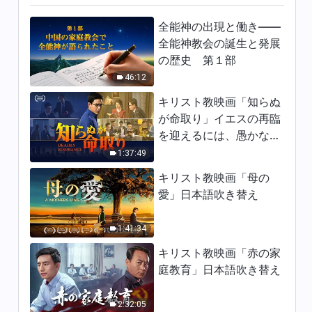
に神は異邦人の間でより偉大で
新しい働きをなした」歌詞付き
全能神の出現と働き——
5:24
全能神教会の誕生と発展
の歴史 第１部
キリスト教の歌「神の御心を行
うために生きることは最も意義
46:12
あること」歌詞付き
4:22
キリスト教映画「知らぬ
が命取り」イエスの再臨
キリスト教賛美歌「終わりの日
を迎えるには、愚かな乙
に神は言葉で人を裁き清める」
女になってはならない
1:37:49
歌詞付き
4:14
キリスト教映画「母の
愛」日本語吹き替え
キリスト教賛美歌「人間への神
の憐れみは止んだことはない」
歌詞付き
1:41:34
4:27
キリスト教映画「赤の家
庭教育」日本語吹き替え
キリスト教の歌「信仰は鍛錬に
よって生まれる」歌詞付き
2:32:05
5:16