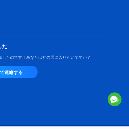
ゴスペル音楽「二千年に及ぶ切
望」歌詞付き
4:47
キリスト教の歌「人間を救う働
きとはサタンを打ち破る働きで
した
ある」歌詞付き
5:04
臨したのです！あなたは神の国に入りたいですか？
キリスト教の歌「あなたがたは
由で連絡する
真理を受け入れる人になるべき
だ」歌詞付き
5:04
キリスト教音楽「最後までつい
て行くために聖霊の働きに従い
なさい」歌詞付き
7:06
キリスト教音楽「神は人を救う