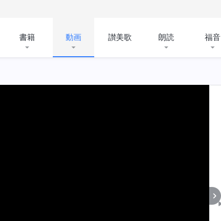
書籍
動画
讃美歌
朗読
福音