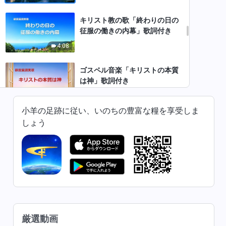
キリスト教の歌「終わりの日の
征服の働きの内幕」歌詞付き
4:08
ゴスペル音楽「キリストの本質
は神」歌詞付き
6:21
小羊の足跡に従い、いのちの豊富な糧を享受しま
キリスト教の歌「誰も神の到来
しょう
に気づいていない」歌詞付き
5:22
キリスト教賛美歌「受肉の神だ
けが人を完全に救うことができ
る」歌詞付き
6:09
厳選動画
キリスト教賛美歌「終わりの日