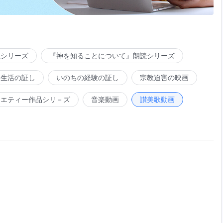
読シリーズ
『神を知ることについて』朗読シリーズ
会生活の証し
いのちの経験の証し
宗教迫害の映画
ラエティー作品シリ－ズ
音楽動画
讃美歌動画