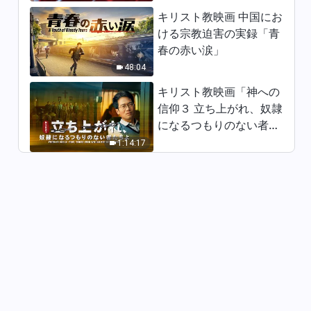
キリスト教映画 中国にお
キリスト教の歌「観念や想像は
ける宗教迫害の実録「青
決して神を知る助けにならな
春の赤い涙」
い」歌詞付き
5:49
48:04
キリスト教映画「神への
キリスト教の歌「征服の業に秘
信仰３ 立ち上がれ、奴隷
められた意味」歌詞付き
になるつもりのない者た
3:52
ちよ」日本語吹き替え
1:14:17
キリスト教の歌「終わりの日の
神は言葉によって人を裁き完全
にする」歌詞付き
5:56
キリスト教の歌「神の業は前進
し続ける」歌詞付き
04:33
キリスト教の歌「勝利者たちの