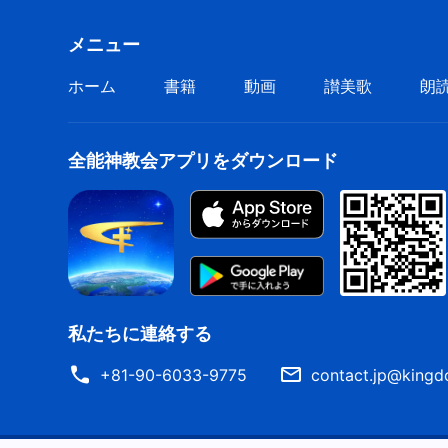
神は幾時代も前に崇められ
メニュー
イスラエルに見捨てられた乳飲み子
ホーム
書籍
動画
讃美歌
朗
栄光ある現代の
全能神
！
これこそ神の成し遂げたいこと
全能神教会アプリをダウンロード
神の計画の終結と絶頂
業の目的は人々が玉座の前で
神の顔と業を見てその声を聞くこと
こうして全ての国は神を拝み認める
私たちに連絡する
皆が神を信頼し神に従う！
+81-90-6033-9775
contact.jp@kingd
『小羊に従って新しい歌を歌おう』より