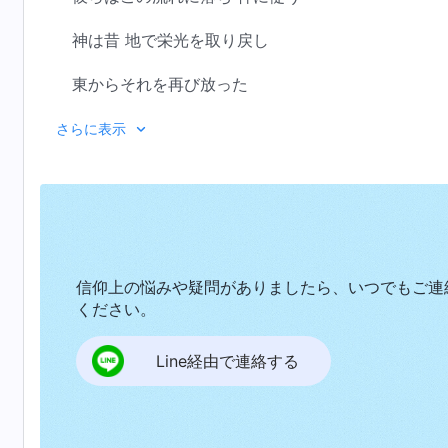
神は昔 地で栄光を取り戻し
東からそれを再び放った
それを見たいと望まないのは誰か
さらに表示
熱心に神の帰りを待たず
神の再来を渇望せず
その素晴らしさを恋慕わないのは誰か
信仰上の悩みや疑問がありましたら、いつでもご連
光に来ず カナンの富を見ない者は誰か
ください。
贖い主が戻って来るのを切望せず
Line経由で連絡する
全能の神を讃えないのは誰か
神の声は全地に広まるべきだ