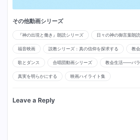
選民への
神の言葉
は更にある
その他動画シリーズ
山河を震わす雷のように
『神の出現と働き』朗読シリーズ
日々の神の御言葉朗
神は宇宙と人類全てに語り
福音映画
説教シリーズ：真の信仰を探求する
教
その言葉は皆に愛される宝となる
歌とダンス
合唱団動画シリーズ
教会生活――バ
稲妻が東から西へ真直ぐ走る
真実を明らかにする
映画ハイライト集
皆神の言葉を手放したくない
それは計り知れず、喜びをもたらす
Leave a Reply
生まれたての乳飲み子のように
喜び神の到来を祝う
神の声が人を神の前に惹きつける