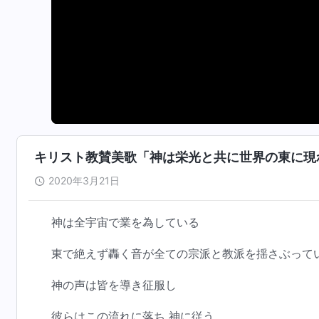
キリスト教賛美歌「神は栄光と共に世界の東に現
2020年3月21日
神は全宇宙で業を為している
東で絶えず轟く音が全ての宗派と教派を揺さぶって
神の声は皆を導き征服し
彼らはこの流れに落ち 神に従う