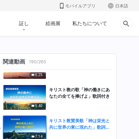
する神の切実な願いを知る者は
モバイルアプリ
日本語
いない」歌詞付き
7:22
証し
絵画展
私たちについて
キリスト教賛美歌「神が為す働
きはすべて人のため」歌詞付き
6:04
キリスト教の歌「誰も積極的に
関連動画
190
/
265
神を理解しようとしない」歌詞
付き
6:25
キリスト教の歌「神の働きにあ
なたの全てを捧げよ」歌詞付き
5:40
キリスト教賛美歌「神は栄光と
共に世界の東に現れた」歌詞付
き
7:14