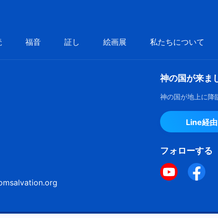
読
福音
証し
絵画展
私たちについて
神の国が来ま
神の国が地上に降
Line経
フォローする
omsalvation.org