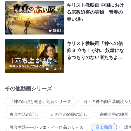
キリスト教映画 中国におけ
る宗教迫害の実録「青春の
赤い涙」
48:04
キリスト教映画「神への信
仰３ 立ち上がれ、奴隷にな
るつもりのない者たちよ」
日本語吹き替え
1:14:17
その他動画シリーズ
『神の出現と働き』朗読シリーズ
日々の神の御言葉朗読シ
教会生活の証し
いのちの経験の証し
宗教迫害の映画
教会生活――バラエティー作品シリ－ズ
音楽動画
讃