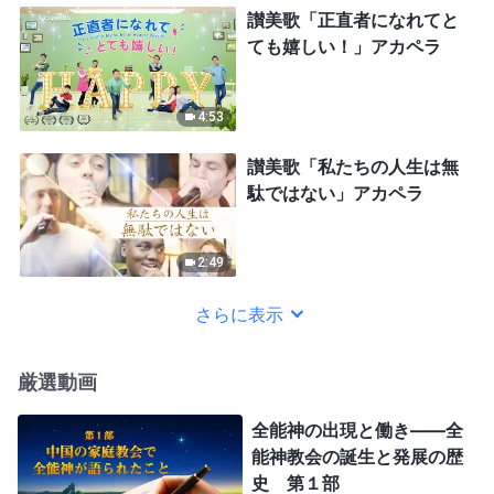
讃美歌「正直者になれてと
ても嬉しい！」アカペラ
4:53
讃美歌「私たちの人生は無
駄ではない」アカペラ
2:49
さらに表示
厳選動画
全能神の出現と働き——全
能神教会の誕生と発展の歴
史 第１部