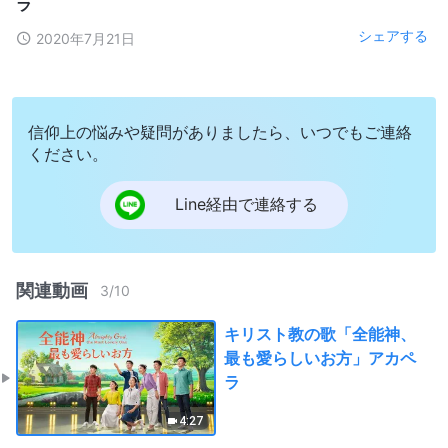
ラ
シェアする
2020年7月21日
信仰上の悩みや疑問がありましたら、いつでもご連絡
ください。
Line経由で連絡する
関連動画
3
/
10
キリスト教の歌「全能神、
最も愛らしいお方」アカペ
ラ
4:27