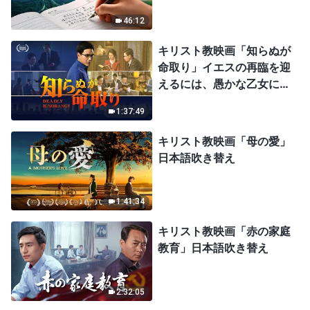
46:12
キリスト教映画「知らぬが
命取り」イエスの再臨を迎
えるには、愚かな乙女にな
ってはならない
1:37:49
キリスト教映画「母の愛」
日本語吹き替え
1:41:34
キリスト教映画「赤の家庭
教育」日本語吹き替え
2:32:05