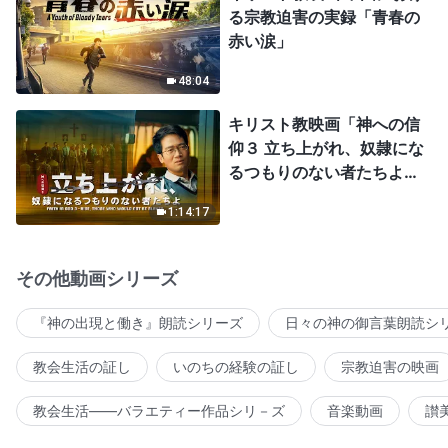
る宗教迫害の実録「青春の
赤い涙」
48:04
キリスト教映画「神への信
仰３ 立ち上がれ、奴隷にな
るつもりのない者たちよ」
日本語吹き替え
1:14:17
その他動画シリーズ
『神の出現と働き』朗読シリーズ
日々の神の御言葉朗読シ
教会生活の証し
いのちの経験の証し
宗教迫害の映画
教会生活――バラエティー作品シリ－ズ
音楽動画
讃