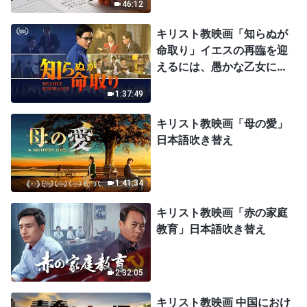
46:12
キリスト教映画「知らぬが
命取り」イエスの再臨を迎
えるには、愚かな乙女にな
ってはならない
1:37:49
キリスト教映画「母の愛」
日本語吹き替え
1:41:34
キリスト教映画「赤の家庭
教育」日本語吹き替え
2:32:05
キリスト教映画 中国におけ