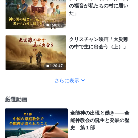
の福音が私たちの村に届い
た」
1:40:03
クリスチャン映画「大災難
の中で主に出会う（上）」
1:20:47
さらに表示
厳選動画
全能神の出現と働き——全
能神教会の誕生と発展の歴
史 第１部